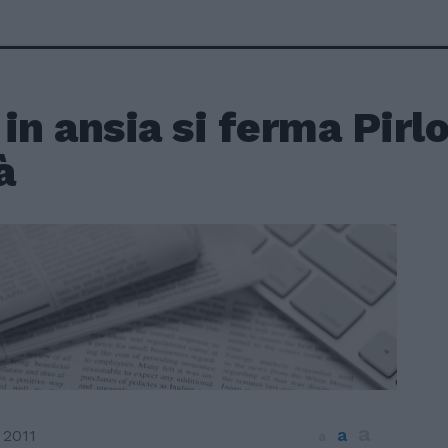
in ansia si ferma Pirlo
à
a
a
 2011
a