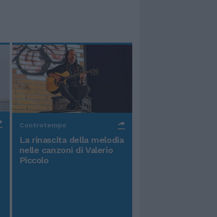
Controtempo
La rinascita della melodia
nelle canzoni di Valerio
Piccolo