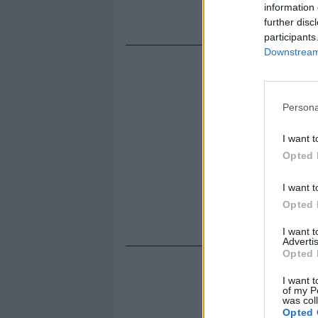
information 
Pirlo.
further disc
participants
Downstream 
Persona
I want t
Opted 
I want t
Opted 
I want 
Advertis
Opted 
I want t
of my P
was col
Opted 