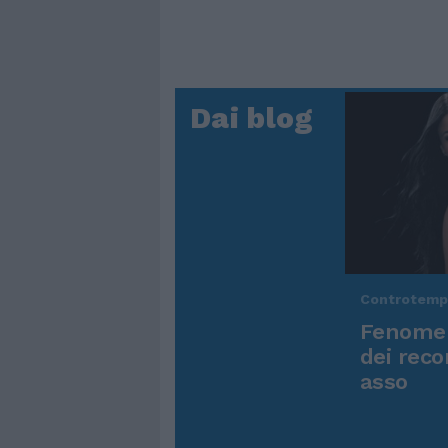
Dai blog
Controtem
Fenomen
dei reco
asso