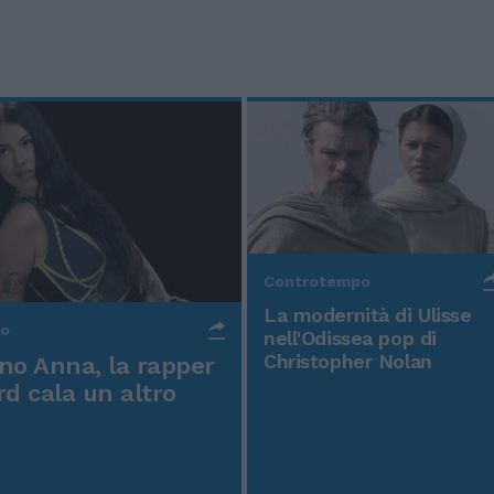
Controtempo
La modernità di Ulisse
po
nell'Odissea pop di
Christopher Nolan
o Anna, la rapper
rd cala un altro