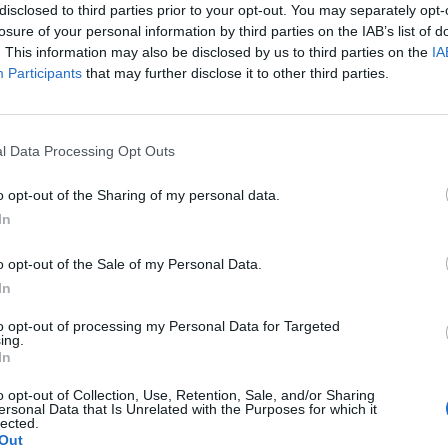
disclosed to third parties prior to your opt-out. You may separately opt-
losure of your personal information by third parties on the IAB’s list of
. This information may also be disclosed by us to third parties on the
IA
Participants
that may further disclose it to other third parties.
Le
da
l Data Processing Opt Outs
Rudy Giuliani a Come States?
Le
Trump, Meloni e la strategia
o opt-out of the Sharing of my personal data.
americana
In
o opt-out of the Sale of my Personal Data.
In
to opt-out of processing my Personal Data for Targeted
ing.
In
o opt-out of Collection, Use, Retention, Sale, and/or Sharing
ersonal Data that Is Unrelated with the Purposes for which it
lected.
Out