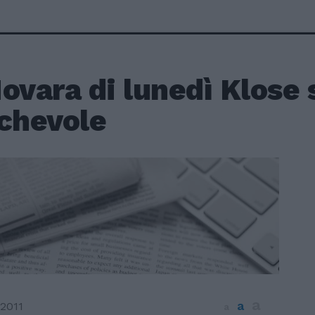
ovara di lunedì Klose 
ichevole
a
a
2011
a