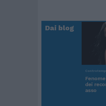
Dai blog
Controtem
Fenomen
dei reco
asso