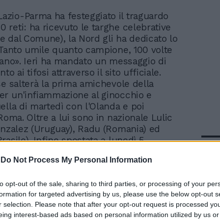
Lazio-Parma ha festeggiato il traguardo
00 reti: ha ricevuto le targhe celebrative
 e dal Comune), la Nord gli ha dedicato lo
«Tanto umile quanto campione, 100 volte
tano». Ieri ha mandato un messaggio di
o ai tifosi attraverso il sito ufficiale.
se salterà la prima amichevole della
r un'infiammazione al ginocchio e
ella di martedì con l'Olanda e poi
Roma. Oltre a lui sono in nazionale Lulic
onzalez (Uruguay), Radu (Romania) ed
asile). Infine spostata a lunedì 5
In 
zio-Novara.Cri. Ces.
-
Do Not Process My Personal Information
to opt-out of the sale, sharing to third parties, or processing of your per
formation for targeted advertising by us, please use the below opt-out s
r selection. Please note that after your opt-out request is processed y
eing interest-based ads based on personal information utilized by us or