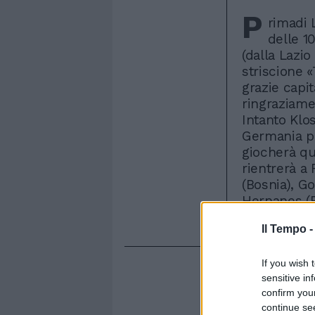
P
rimadi 
delle 1
(dalla Lazio
striscione 
grazie capi
ringraziament
Intanto Klo
Germania pe
giocherà qu
rientrerà a 
(Bosnia), G
Hernanes (Br
dicembre La
Il Tempo 
If you wish 
sensitive in
confirm you
continue se