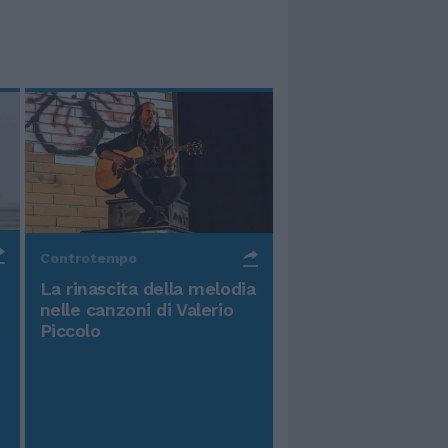
Controtempo
La rinascita della melodia
nelle canzoni di Valerio
Piccolo