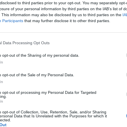
disclosed to third parties prior to your opt-out. You may separately opt-
losure of your personal information by third parties on the IAB’s list of
. This information may also be disclosed by us to third parties on the
IA
Participants
that may further disclose it to other third parties.
Le
da
l Data Processing Opt Outs
Rudy Giuliani a Come States?
Le
Trump, Meloni e la strategia
o opt-out of the Sharing of my personal data.
americana
In
o opt-out of the Sale of my Personal Data.
In
to opt-out of processing my Personal Data for Targeted
ing.
In
o opt-out of Collection, Use, Retention, Sale, and/or Sharing
ersonal Data that Is Unrelated with the Purposes for which it
lected.
Out