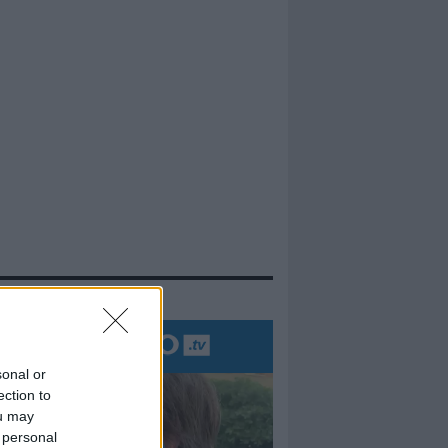
evidenza
sonal or
ection to
ou may
 personal