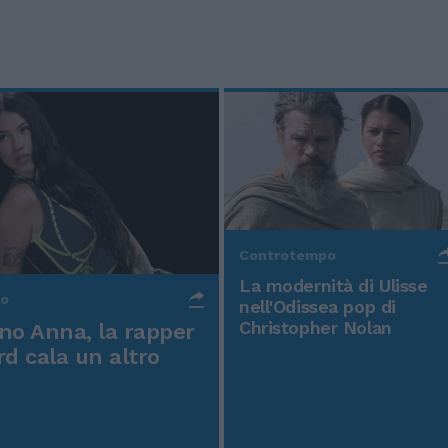
Controtempo
La modernità di Ulisse
po
nell'Odissea pop di
Christopher Nolan
o Anna, la rapper
rd cala un altro