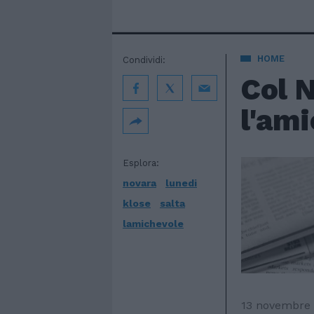
HOME
Condividi:
Col N
l'am
Esplora:
novara
lunedi
klose
salta
lamichevole
13 novembre 