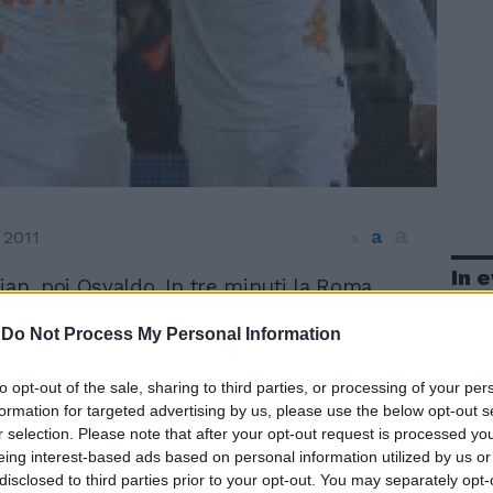
a
a
 2011
a
In 
jan, poi Osvaldo. In tre minuti la Roma
 casa la vittoria espugnando il campo del
-
Do Not Process My Personal Information
allorossi, reduci da due ko consecutivi,
 grazie alle reti dello spagnolo e
gentino, in gol al 73' e al 76'. Buona la
to opt-out of the sale, sharing to third parties, or processing of your per
 della squadra di Luis Enrique con Gago,
formation for targeted advertising by us, please use the below opt-out s
r selection. Please note that after your opt-out request is processed y
jan (decisivo il suo ingresso a metà
eing interest-based ads based on personal information utilized by us or
 tutti. Ben anche Stekelenburg, miracoloso
disclosed to third parties prior to your opt-out. You may separately opt-
ggiorini, tra i migliori in un Novara