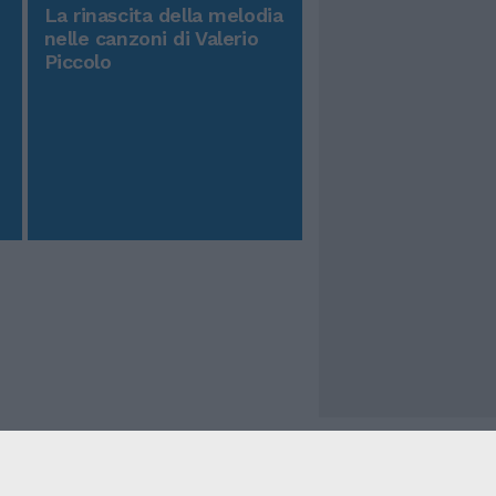
La rinascita della melodia
nelle canzoni di Valerio
Piccolo
Il Tempo Shopping