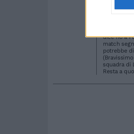
un gran des
Crescono i g
bravissimo 
proprio con
Fontana. Im
dice no a P
match segna
potrebbe di
(Bravissimo 
squadra di L
Resta a quo