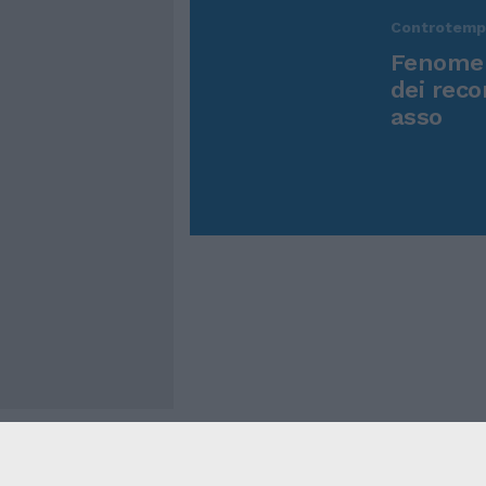
Controtem
Fenomen
dei reco
asso
Cookie Policy
Privacy Pol