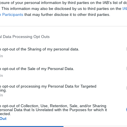
losure of your personal information by third parties on the IAB’s list of
, ma poco pericoloso. La pioggia non dà
. This information may also be disclosed by us to third parties on the
IA
l sintetico del «Piola» fa un figurone.
Participants
that may further disclose it to other third parties.
 non vince dallo scorso 20 settembre (3-1
Le
con Mazzarani alle spalle della coppia
da
ggiorini. Luis Enrique inventa
Rudy Giuliani a Come States?
Le
l Data Processing Opt Outs
Roma. Rosi e Taddei terzini, Cassetti
Trump, Meloni e la strategia
 fianco di Burdisso, poi Lamela con
americana
o opt-out of the Sharing of my personal data.
ex River prova ad accendere la gara con
In
ei suoi, ma il sinistro è largo. Cassetti in
e e già al 19' rischia di prendere il secondo
o opt-out of the Sale of my Personal Data.
 Rosi che ha corsa e voglia e sulla sinistra
In
eressanti provando anche il tiro. Nel Novara
a un gran movimento, mentre Meggiorini
to opt-out of processing my Personal Data for Targeted
ricoloso con un bel contropiede. Nel finale
ing.
In
testa largo di Centurioni e un tiro-cross
e fa venire i brividi a Fontana. Nella
o opt-out of Collection, Use, Retention, Sale, and/or Sharing
Roma accelera, dalla distanza ci prova
ersonal Data that Is Unrelated with the Purposes for which it
lected.
oi lascia il posto a Bojan per una squadra
Out
nteriore. L'ex Barca si fa subito vedere con