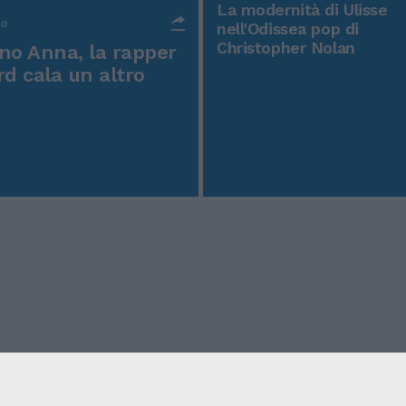
La modernità di Ulisse
po
nell'Odissea pop di
Christopher Nolan
o Anna, la rapper
rd cala un altro
icy
Condizioni Generali
Edicola digitale