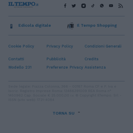
Edicola digitale
Il Tempo Shopping
Cookie Policy
Privacy Policy
Condizioni Generali
Contatti
Pubblicità
Credits
Modello 231
Preferenze Privacy
Assistenza
Sede legale: Piazza Colonna, 366 - 00187 Roma CF e P. Iva e
Iscriz. Registro Imprese Roma: 13486391009 REA Roma n°
1450962 Cap. Sociale € 25.000,00 i.v. © Copyright IlTempo. Srl -
ISSN (sito web): 1721-4084
TORNA SU