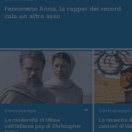
Fenomeno Anna, la rapper dei record
cala un altro asso
Controtempo
Controtempo
La modernità di Ulisse
La rinascita 
nell'Odissea pop di Christopher
canzoni di Va