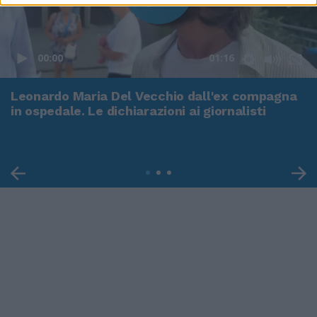
00:00
01:16
Leonardo Maria Del Vecchio dall'ex compagna
in ospedale. Le dichiarazioni ai giornalisti