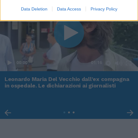
Data Deletion
Data Access
Privacy Policy
00:00
01:16
Leonardo Maria Del Vecchio dall'ex compagna
in ospedale. Le dichiarazioni ai giornalisti