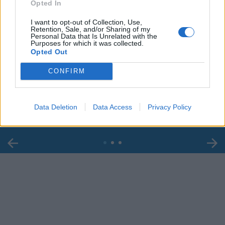
Opted In
I want to opt-out of Collection, Use,
Retention, Sale, and/or Sharing of my
Personal Data that Is Unrelated with the
Purposes for which it was collected.
Opted Out
00:00
01:16
CONFIRM
Leonardo Maria Del Vecchio dall'ex compagna
in ospedale. Le dichiarazioni ai giornalisti
Data Deletion
Data Access
Privacy Policy