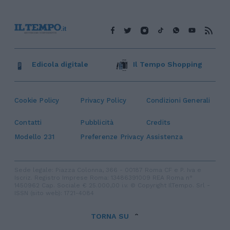
Edicola digitale
Il Tempo Shopping
Cookie Policy
Privacy Policy
Condizioni Generali
Contatti
Pubblicità
Credits
Modello 231
Preferenze Privacy
Assistenza
Sede legale: Piazza Colonna, 366 - 00187 Roma CF e P. Iva e
Iscriz. Registro Imprese Roma: 13486391009 REA Roma n°
1450962 Cap. Sociale € 25.000,00 i.v. © Copyright IlTempo. Srl -
ISSN (sito web): 1721-4084
TORNA SU