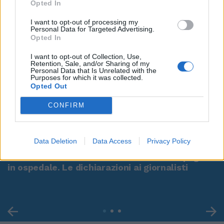
Opted In
I want to opt-out of processing my
Personal Data for Targeted Advertising.
Opted In
I want to opt-out of Collection, Use,
Retention, Sale, and/or Sharing of my
Personal Data that Is Unrelated with the
Purposes for which it was collected.
Opted Out
CONFIRM
00:00
01:16
Data Deletion
Data Access
Privacy Policy
Leonardo Maria Del Vecchio dall'ex compagna
in ospedale. Le dichiarazioni ai giornalisti