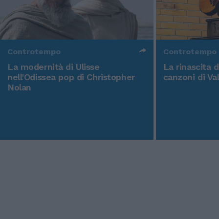
Controtempo
Controtempo
La modernità di Ulisse
La rinascita 
nell'Odissea pop di Christopher
canzoni di Va
Nolan