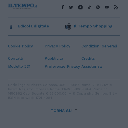
Edicola digitale
Il Tempo Shopping
Cookie Policy
Privacy Policy
Condizioni Generali
Contatti
Pubblicità
Credits
Modello 231
Preferenze Privacy
Assistenza
Sede legale: Piazza Colonna, 366 - 00187 Roma CF e P. Iva e
Iscriz. Registro Imprese Roma: 13486391009 REA Roma n°
1450962 Cap. Sociale € 25.000,00 i.v. © Copyright IlTempo. Srl -
ISSN (sito web): 1721-4084
TORNA SU