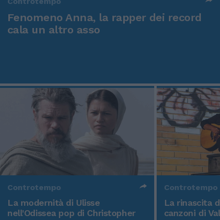
Controtempo
Fenomeno Anna, la rapper dei record
cala un altro asso
Controtempo
Controtempo
La modernità di Ulisse
La rinascita 
nell'Odissea pop di Christopher
canzoni di Va