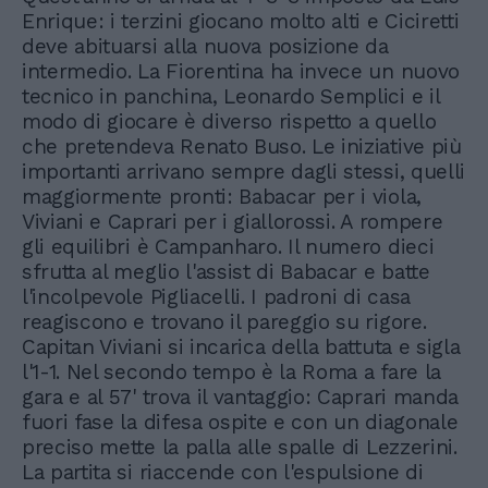
Enrique: i terzini giocano molto alti e Ciciretti
deve abituarsi alla nuova posizione da
intermedio. La Fiorentina ha invece un nuovo
tecnico in panchina, Leonardo Semplici e il
modo di giocare è diverso rispetto a quello
che pretendeva Renato Buso. Le iniziative più
importanti arrivano sempre dagli stessi, quelli
maggiormente pronti: Babacar per i viola,
Viviani e Caprari per i giallorossi. A rompere
gli equilibri è Campanharo. Il numero dieci
sfrutta al meglio l'assist di Babacar e batte
l'incolpevole Pigliacelli. I padroni di casa
reagiscono e trovano il pareggio su rigore.
Capitan Viviani si incarica della battuta e sigla
l'1-1. Nel secondo tempo è la Roma a fare la
gara e al 57' trova il vantaggio: Caprari manda
fuori fase la difesa ospite e con un diagonale
preciso mette la palla alle spalle di Lezzerini.
La partita si riaccende con l'espulsione di