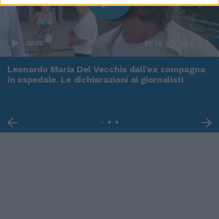
00:00
01:16
Leonardo Maria Del Vecchio dall'ex compagna
in ospedale. Le dichiarazioni ai giornalisti