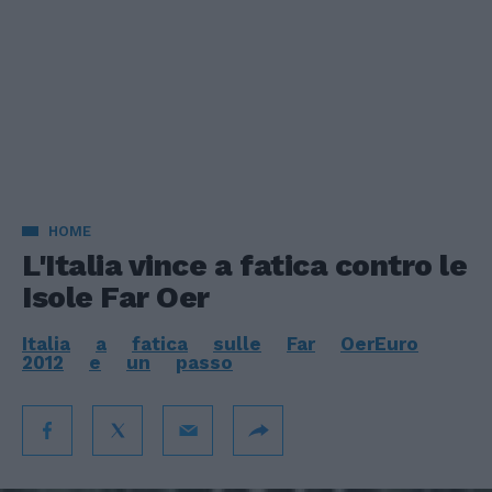
HOME
L'Italia vince a fatica contro le
Isole Far Oer
Italia
a
fatica
sulle
Far
OerEuro
2012
e
un
passo