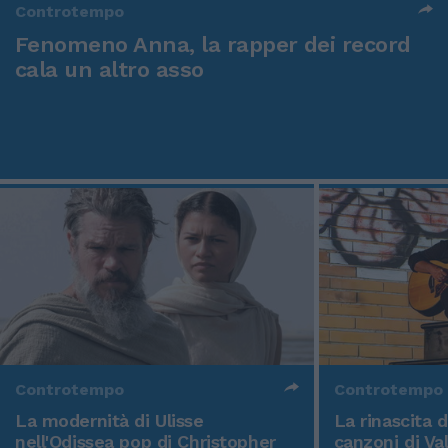
Controtempo
Fenomeno Anna, la rapper dei record
cala un altro asso
Controtempo
Controtempo
La modernità di Ulisse
La rinascita 
nell'Odissea pop di Christopher
canzoni di Va