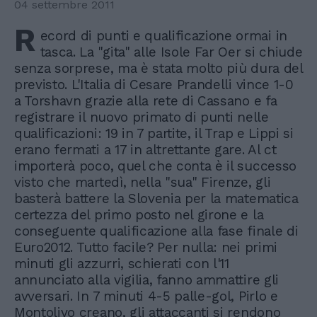
04 settembre 2011
R
ecord di punti e qualificazione ormai in
tasca. La "gita" alle Isole Far Oer si chiude
senza sorprese, ma è stata molto più dura del
previsto. L'Italia di Cesare Prandelli vince 1-0
a Torshavn grazie alla rete di Cassano e fa
registrare il nuovo primato di punti nelle
qualificazioni: 19 in 7 partite, il Trap e Lippi si
erano fermati a 17 in altrettante gare. Al ct
importerà poco, quel che conta è il successo
visto che martedì, nella "sua" Firenze, gli
basterà battere la Slovenia per la matematica
certezza del primo posto nel girone e la
conseguente qualificazione alla fase finale di
Euro2012. Tutto facile? Per nulla: nei primi
minuti gli azzurri, schierati con l'11
annunciato alla vigilia, fanno ammattire gli
avversari. In 7 minuti 4-5 palle-gol, Pirlo e
Montolivo creano, gli attaccanti si rendono