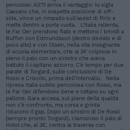
pericolosi. All'11 arriva il vantaggio: lo sigla
Cassano che, in sospetta posizione di off-
side, vince un rimpallo sull'assist di Pirlo e
mette dentro a porta vuota. L'Italia rallenta,
le Far Oer prendono fiato e mettono i brividi a
Buffon con Edmundsson (destro deviato e di
poco alto) e con Olsen, nella vita insegnante
di scuola elementare, che al 24' colpisce in
pieno il palo con un sinistro che aveva
battuto il capitano azzurro. C'è tempo per due
parate di Torgard, sulle conclusioni di De
Rossi e Criscito, prima dell'intervallo. Nella
ripresa Italia subito pericolosa con Rossi, ma
le Far Oer difendono bene e lottano su ogni
pallone. Gara accesa, sul piano della qualità
non c'è confronto, ma corsa e grinta
riducono il gap. Dopo un sinistro di De Rossi
(sempre pronto Torgard), clamoroso il palo di
Holst che, al 26', centra la traversa con