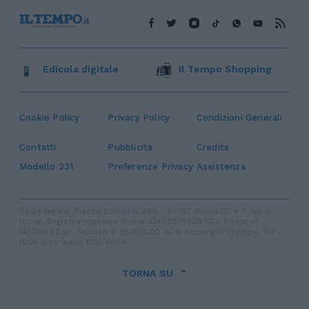
Edicola digitale
Il Tempo Shopping
Cookie Policy
Privacy Policy
Condizioni Generali
Contatti
Pubblicità
Credits
Modello 231
Preferenze Privacy
Assistenza
Sede legale: Piazza Colonna, 366 - 00187 Roma CF e P. Iva e
Iscriz. Registro Imprese Roma: 13486391009 REA Roma n°
1450962 Cap. Sociale € 25.000,00 i.v. © Copyright IlTempo. Srl -
ISSN (sito web): 1721-4084
TORNA SU