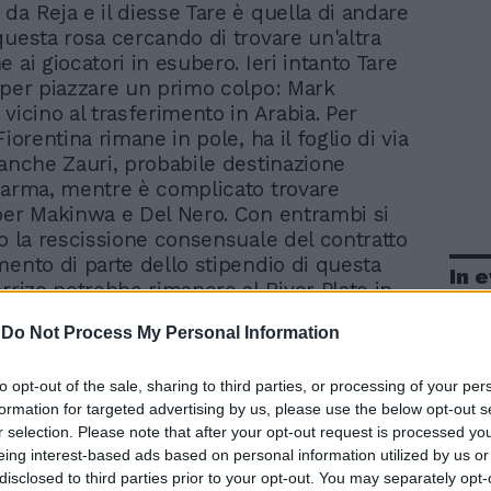
a da Reja e il diesse Tare è quella di andare
questa rosa cercando di trovare un'altra
 ai giocatori in esubero. Ieri intanto Tare
 per piazzare un primo colpo: Mark
vicino al trasferimento in Arabia. Per
Fiorentina rimane in pole, ha il foglio di via
 anche Zauri, probabile destinazione
Parma, mentre è complicato trovare
per Makinwa e Del Nero. Con entrambi si
do la rescissione consensuale del contratto
mento di parte dello stipendio di questa
In 
arrizo potrebbe rimanere al River Plate in
r un altro anno ma è spuntata anche la
-
Do Not Process My Personal Information
che deve sostituire Stekelenburg. Qualche
 si sta facendo su Garrido che ha disputato
to opt-out of the sale, sharing to third parties, or processing of your per
ro estivo: potrebbe anche restare. Infine i
formation for targeted advertising by us, please use the below opt-out s
arilli, Di Mario, Zampa, Mosciatti, Capua e
r selection. Please note that after your opt-out request is processed y
ndranno a Salerno. Preso il sedicenne
eing interest-based ads based on personal information utilized by us or
del Barcellona Keita: è un investimento
disclosed to third parties prior to your opt-out. You may separately opt-