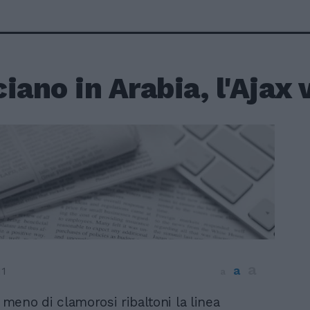
iano in Arabia, l'Ajax 
a
a
11
a
 meno di clamorosi ribaltoni la linea