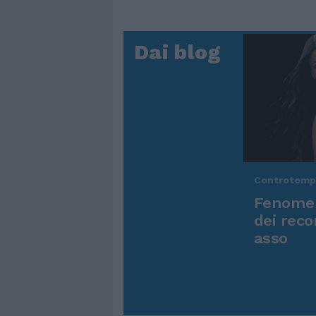
Dai blog
Controtem
Fenomen
dei reco
asso