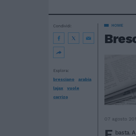
HOME
Condividi:
Bresc
Esplora:
bresciano
arabia
lajax
vuole
carrizo
07 agosto 20
E
basta. A