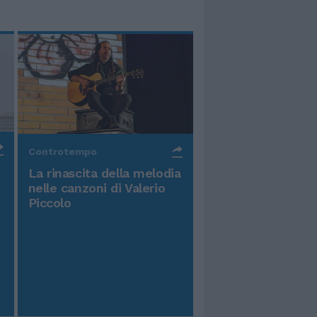
Controtempo
La rinascita della melodia
nelle canzoni di Valerio
Piccolo