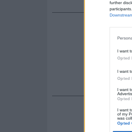
per il futuro
further disc
participants
Downstream 
Persona
I want t
Opted 
I want t
Opted 
I want 
Advertis
Opted 
I want t
of my P
was col
Opted 