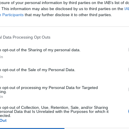
. Lui. Sal.
losure of your personal information by third parties on the IAB’s list of
. This information may also be disclosed by us to third parties on the
IA
Participants
that may further disclose it to other third parties.
Le
da
Rudy Giuliani a Come States?
Le
l Data Processing Opt Outs
Trump, Meloni e la strategia
americana
o opt-out of the Sharing of my personal data.
In
o opt-out of the Sale of my Personal Data.
In
to opt-out of processing my Personal Data for Targeted
ing.
In
o opt-out of Collection, Use, Retention, Sale, and/or Sharing
ersonal Data that Is Unrelated with the Purposes for which it
lected.
Out