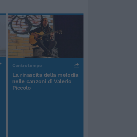
Controtempo
La rinascita della melodia
nelle canzoni di Valerio
Piccolo