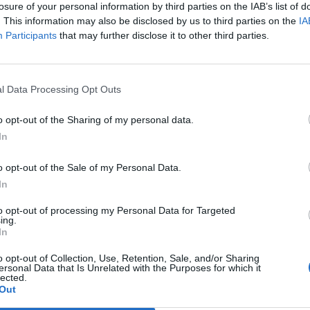
calcio avrà una sua autonomia e non sarà
losure of your personal information by third parties on the IAB’s list of
satellite della Lazio. In cinque anni
. This information may also be disclosed by us to third parties on the
IA
rnare nel calcio che conta. Abbiamo come
Participants
that may further disclose it to other third parties.
valorizzazione di giovani calciatori. Il
Le
à Carlo Perrone». Al termine dell'incontro
da
er Lotito e Mezzaroma il primo confronto
Rudy Giuliani a Come States?
Le
l Data Processing Opt Outs
Trump, Meloni e la strategia
 All'ingresso di Palazzo di Città, si sono
americana
tre 200 supporter che hanno atteso i nuovi
o opt-out of the Sharing of my personal data.
tari. In arrivo il portiere Iannarilli e alcuni
In
la Primavera biancoceleste.
o opt-out of the Sale of my Personal Data.
In
to opt-out of processing my Personal Data for Targeted
ing.
In
o opt-out of Collection, Use, Retention, Sale, and/or Sharing
ersonal Data that Is Unrelated with the Purposes for which it
lected.
Out