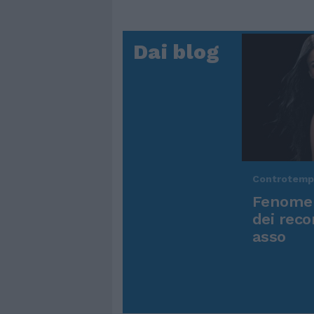
Dai blog
Controtem
Fenomen
dei reco
asso