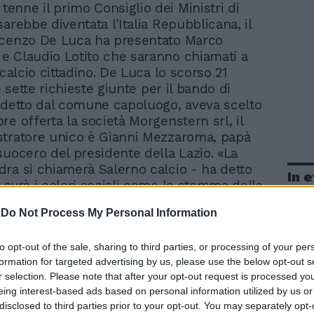
 tenne il primo Consiglio dei Ministri di
arebbe diventata l'Italia Repubblicana, il
ncenzo De Luca ha presentato Marco
 Claudio Lotito che saranno chiamati a
 calcio cittadino. De Luca lo scorso 21
le sette richieste giunte per il bando di
ndetto dal comune capoluogo, aveva scelto
re offerta la società Morgenstern srl, il
tratore unico è Gianni Mezzaroma, papà
suocero del presidente della Lazio. «La
ra si chiamerà Salerno calcio - ha detto
In 
 avrà i colori sociali come lo stemma della
ima maglia sarà giallo-blu e granata con lo
-
Do Not Process My Personal Information
petto di San Matteo». A dominare la scena
to Lotito che ha parlato delle ambizioni e
to opt-out of the sale, sharing to third parties, or processing of your per
azioni della nuova squadra calcistica, pur
formation for targeted advertising by us, please use the below opt-out s
iedi ben saldi a terra. «Dobbiamo uscire al
r selection. Please note that after your opt-out request is processed y
dall'inferno. Non dimentichiamo che qui
eing interest-based ads based on personal information utilized by us or
rie D - ha ripetuto il patron della Lazio -
disclosed to third parties prior to your opt-out. You may separately opt-