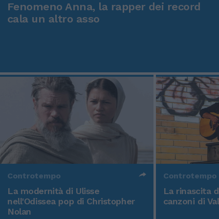
Fenomeno Anna, la rapper dei record
cala un altro asso
Controtempo
Controtempo
La modernità di Ulisse
La rinascita 
nell'Odissea pop di Christopher
canzoni di Va
Nolan