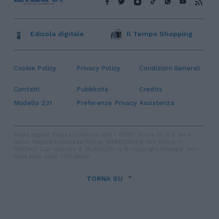
Edicola digitale
Il Tempo Shopping
Cookie Policy
Privacy Policy
Condizioni Generali
Contatti
Pubblicità
Credits
Modello 231
Preferenze Privacy
Assistenza
Sede legale: Piazza Colonna, 366 - 00187 Roma CF e P. Iva e
Iscriz. Registro Imprese Roma: 13486391009 REA Roma n°
1450962 Cap. Sociale € 25.000,00 i.v. © Copyright IlTempo. Srl -
ISSN (sito web): 1721-4084
TORNA SU