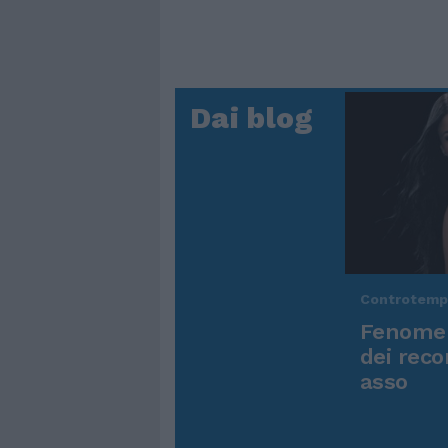
Dai blog
Controtem
Fenomen
dei reco
asso