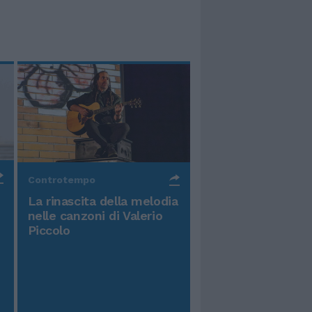
Controtempo
La rinascita della melodia
nelle canzoni di Valerio
Piccolo