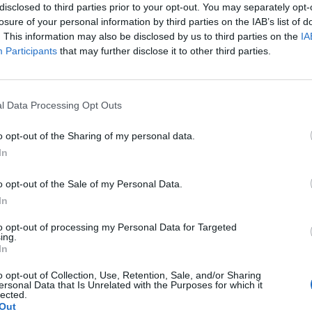
disclosed to third parties prior to your opt-out. You may separately opt-
ermato il cronometro sull'1'30"399,
losure of your personal information by third parties on the IAB’s list of
edesco compagno di squadra ha girato in
. This information may also be disclosed by us to third parties on the
IA
conda fila tutta "rossa" cone le Ferrari di
Participants
that may further disclose it to other third parties.
onso e Felipe Massa, rispettivamente
rto. Button (McLaren), Di Resta (Force
Le
donado (Williams), Kobayashi (Sauber),
da
l Data Processing Opt Outs
erceeds) e Hamilton (McLaren) chiudono
Rudy Giuliani a Come States?
Le
Trump, Meloni e la strategia
o opt-out of the Sharing of my personal data.
americana
In
o opt-out of the Sale of my Personal Data.
In
to opt-out of processing my Personal Data for Targeted
ing.
In
o opt-out of Collection, Use, Retention, Sale, and/or Sharing
ersonal Data that Is Unrelated with the Purposes for which it
lected.
Out