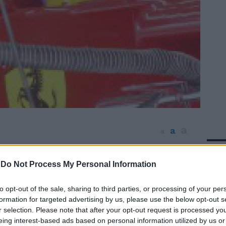
a
a
a
In 
bber ha conquistato la pole position nel
Gran Bretagna, nona prova del Mondiale di
-
Do Not Process My Personal Information
n programma domani sulla pista di
 Ultimi minuti delle Q3 condizionati dalla
to opt-out of the sale, sharing to third parties, or processing of your per
 la Red Bull riesce comunque a
formation for targeted advertising by us, please use the below opt-out s
r selection. Please note that after your opt-out request is processed y
la prima fila con l'australiano che
eing interest-based ads based on personal information utilized by us or
campione del mondo Sebastian Vettel.