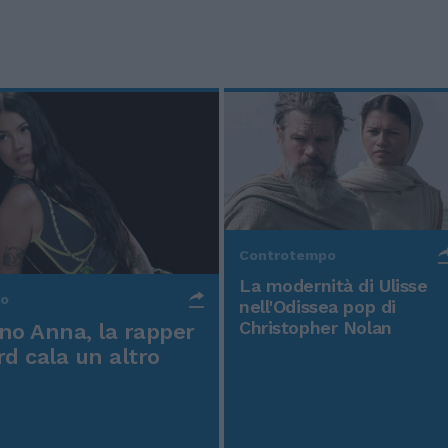
Controtempo
La modernità di Ulisse
po
nell'Odissea pop di
Christopher Nolan
o Anna, la rapper
rd cala un altro