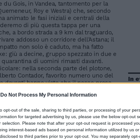
 du Gois, in Vandea, tantomento per la
(Quemeneur, Roy e Westra) che, secondo
ha animato le fasi iniziali e centrali della
rderemo di più questa tappa per una
 che, a bordo strada a 9 km dal traguardo,
rrivare addosso un corridore dell'Astana; il
impatto non solo è caduto, ma ha fatto
ike: giù a decine, gruppo spezzato in due e
quarantina di uomini rimasti davanti.
ticolare: nella seconda parte del plotone,
 Alberto Contador, favorito numero uno del
In 
a davanti hanno visto che il pesce preso
era così grosso, squadre come RadioShack
-
Do Not Process My Personal Information
 tirato a fondo, portando il margine a
 e rendendo le cose davvero complicate
to opt-out of the sale, sharing to third parties, or processing of your per
tore dell'ultimo Giro. Ma nel frattempo
formation for targeted advertising by us, please use the below opt-out s
 una tappa che andava verso la
r selection. Please note that after your opt-out request is processed y
 con tutti i finisseur pronti a battagliare
eing interest-based ads based on personal information utilized by us or
tta del traguardo di Mont des Alouettes. A
disclosed to third parties prior to your opt-out. You may separately opt-