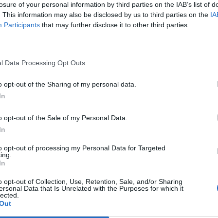
fine, un'altra caduta ha spezzato
losure of your personal information by third parties on the IAB’s list of
e il gruppetto di testa (ma i distacchi,
. This information may also be disclosed by us to third parties on the
IA
3 km finali, sono stati neutralizzati),
Participants
that may further disclose it to other third parties.
00 metri Fabian Cancellara ha provato uno
Le
oli. Ma subito lo scatenato Philippe Gilbert
da
ruota dello svizzero, e l'ha passato in
Rudy Giuliani a Come States?
Le
l Data Processing Opt Outs
Trump, Meloni e la strategia
ando a vincere da solo e conquistando
americana
lia gialla, con 3" su un Evans ottimo e 6"
o opt-out of the Sharing of my personal data.
etto regolato da Hushovd. Cunego era lì,
In
ito nel finale, chiudendo solo 15esimo.
quadre a Les Essarts (23 km), Contador
o opt-out of the Sale of my Personal Data.
ora in difesa. Favorite la HTC e la Garmin.
In
to opt-out of processing my Personal Data for Targeted
ing.
In
o opt-out of Collection, Use, Retention, Sale, and/or Sharing
ersonal Data that Is Unrelated with the Purposes for which it
lected.
Out