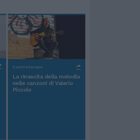
Controtempo
La rinascita della melodia
nelle canzoni di Valerio
Piccolo