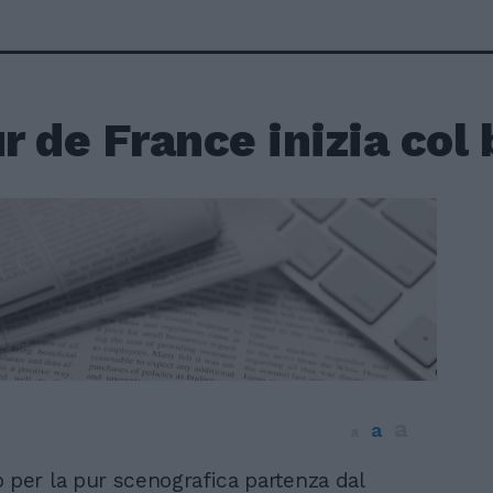
ur de France inizia col
a
a
1
a
 per la pur scenografica partenza dal