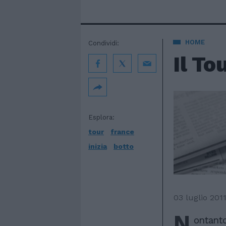
HOME
Condividi:
Il To
Esplora:
tour
france
inizia
botto
03 luglio 201
N
ontanto