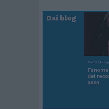
Dai blog
Controtem
Fenomen
dei reco
asso