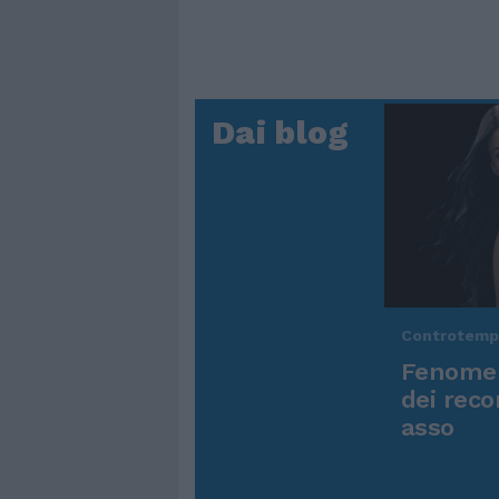
Dai blog
Controtem
Fenomen
dei reco
asso