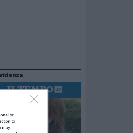
evidenza
sonal or
ection to
ou may