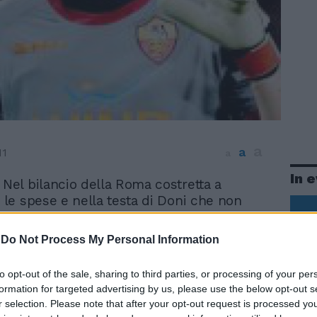
a
a
11
a
In 
 Nel bilancio della Roma costretta a
e le spese e nella testa di Doni che non
i togliere il disturbo ma vuole farlo a
agionevoli. Il divorzio è inevitabile e
-
Do Not Process My Personal Information
al tempo stesso: di mezzo c'è uno
a due milioni e mezzo netti per la
to opt-out of the sale, sharing to third parties, or processing of your per
agione, più un accordo per rinnovare il
formation for targeted advertising by us, please use the below opt-out s
i un altro anno firmato nel 2008 e mai
r selection. Please note that after your opt-out request is processed y
lla società: ora c'è il serio rischio di