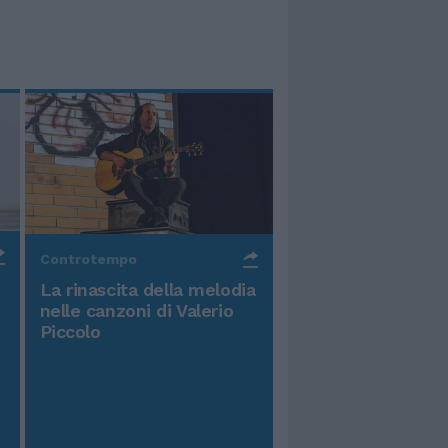
Controtempo
La rinascita della melodia
nelle canzoni di Valerio
Piccolo