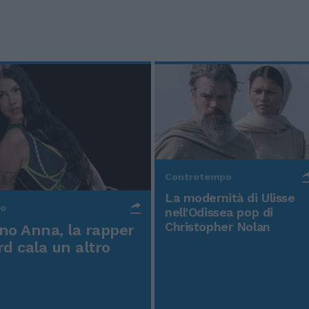
Controtempo
La modernità di Ulisse
po
nell'Odissea pop di
Christopher Nolan
o Anna, la rapper
rd cala un altro