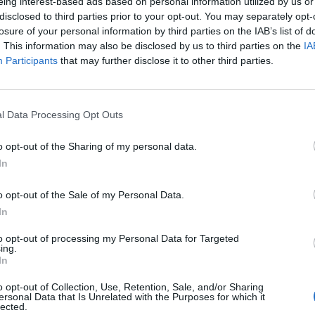
eing interest-based ads based on personal information utilized by us or
n contenzioso legale. Il portiere non ha
disclosed to third parties prior to your opt-out. You may separately opt-
ato una sistemazione e Sabatini ieri ha
losure of your personal information by third parties on the IAB’s list of
rzare la situazione. "Se fossi in Doni -
. This information may also be disclosed by us to third parties on the
IA
Le
 farei di tutto per mettermi in discussione
Participants
that may further disclose it to other third parties.
da
n difficoltà chi in questo momento gli sta
Rudy Giuliani a Come States?
Le
i andare. Deve scattare l'orgoglio che è
Trump, Meloni e la strategia
alità più importanti per un calciatore.
americana
l Data Processing Opt Outs
in difficoltà bisogna accettare la sfida a
 soldi, non sopportare le cose". Il portiere,
o opt-out of the Sharing of my personal data.
 Ribeirao Preto in Brasile, è stato
In
lle dichiarazioni del dirigente e non si è
re per raccontarci la sua verità. Come
o opt-out of the Sale of my Personal Data.
batini? "Non ho ancora mai parlato di
In
 lui. Mi dispiace dover apprendere il suo
ggendo un'intervista. Sono sempre stato
to opt-out of processing my Personal Data for Targeted
ing.
mettermi in gioco e già l'anno scorso ho
In
 disponibilità a lasciare la Roma. Dopo aver
accordo di cinque anni nel 2008 e aver
o opt-out of Collection, Use, Retention, Sale, and/or Sharing
ersonal Data that Is Unrelated with the Purposes for which it
occhio per la causa della Roma non sono
lected.