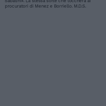
Sabatini». La stessa sorte che toccherà ai
procuratori di Menez e Borriello. M.D.S.