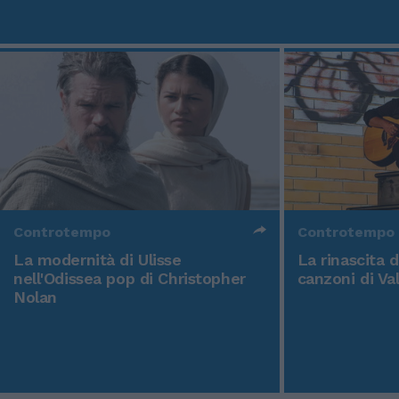
Controtempo
Controtempo
La modernità di Ulisse
La rinascita 
nell'Odissea pop di Christopher
canzoni di Va
Nolan