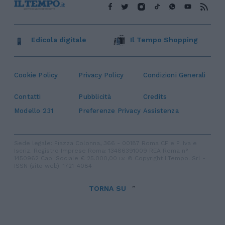
Edicola digitale
Il Tempo Shopping
Cookie Policy
Privacy Policy
Condizioni Generali
Contatti
Pubblicità
Credits
Modello 231
Preferenze Privacy
Assistenza
Sede legale: Piazza Colonna, 366 - 00187 Roma CF e P. Iva e
Iscriz. Registro Imprese Roma: 13486391009 REA Roma n°
1450962 Cap. Sociale € 25.000,00 i.v. © Copyright IlTempo. Srl -
ISSN (sito web): 1721-4084
TORNA SU