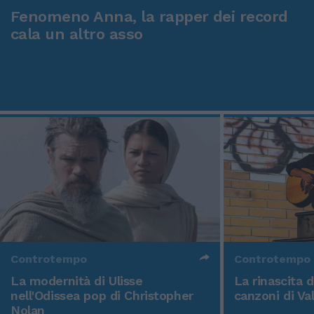
Fenomeno Anna, la rapper dei record
cala un altro asso
Controtempo
Controtempo
La modernità di Ulisse
La rinascita 
nell'Odissea pop di Christopher
canzoni di Va
Nolan