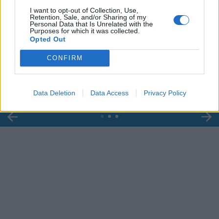
I want to opt-out of Collection, Use,
Retention, Sale, and/or Sharing of my
Personal Data that Is Unrelated with the
Purposes for which it was collected.
00:00
01:16
Opted Out
CONFIRM
Leonardo Maria Del Vecchio dall'ex compagna
in ospedale. Le dichiarazioni ai giornalisti
Data Deletion
Data Access
Privacy Policy