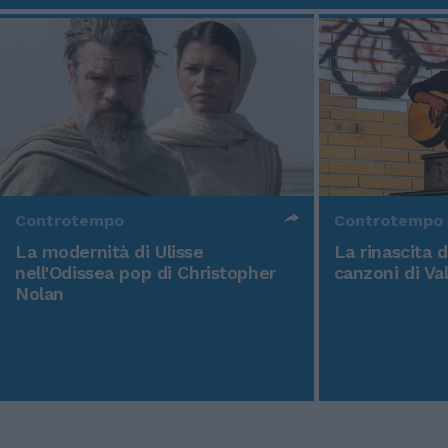
Controtempo
Controtempo
La modernità di Ulisse
La rinascita 
nell'Odissea pop di Christopher
canzoni di Va
Nolan