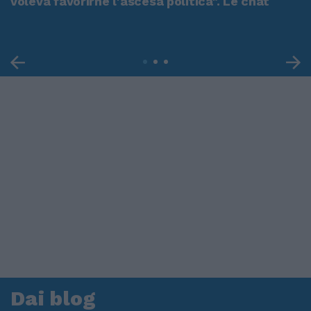
voleva favorirne l'ascesa politica". Le chat
Dai blog