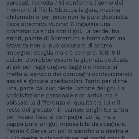
sprecati. Perrotta 7 Si conferma l'uomo dei
momenti difficili. Sblocca la gara, macina
chilometri e per poco non fa pure doppietta.
Esce stremato. Vucinic 6 Ingaggia una
drammatica sfida con il gol. La perde, tra
errori, parate di Sorrentino e tanta sfortuna.
Stavolta non si può accusare di scarso
impegno: sbaglia ma c'è sempre. Totti 8 Il
calcio. Dovrebbe essere la giornata dedicata
al gol per raggiungere Baggio e invece si
mette al servizio dei compagni confezionando
assist e giocate spettacolari. Tanto per dirne
una, parte dal suo piede l'azione del gol. La
soddisfazione personale non arriva ma è
abissale la differenza di qualità tra lui e il
resto dei giocatori in campo. Brighi 5.5 Entra
per ridare fiato ai compagni. Lo fa, ma si
pappa pure un gol impossibile da sbagliare.
Taddei 6 Serve un po' di sacrificio a destra e
lui lo mette a disposizione nei pochi minuti