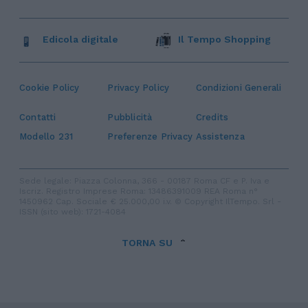
Edicola digitale
Il Tempo Shopping
Cookie Policy
Privacy Policy
Condizioni Generali
Contatti
Pubblicità
Credits
Modello 231
Preferenze Privacy
Assistenza
Sede legale: Piazza Colonna, 366 - 00187 Roma CF e P. Iva e
Iscriz. Registro Imprese Roma: 13486391009 REA Roma n°
1450962 Cap. Sociale € 25.000,00 i.v. © Copyright IlTempo. Srl -
ISSN (sito web): 1721-4084
TORNA SU