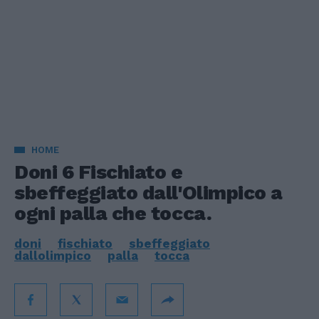
HOME
Doni 6 Fischiato e
sbeffeggiato dall'Olimpico a
ogni palla che tocca.
doni
fischiato
sbeffeggiato
dallolimpico
palla
tocca