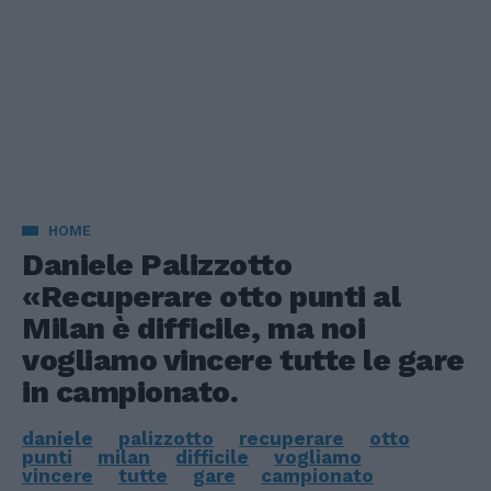
HOME
Daniele Palizzotto
«Recuperare otto punti al
Milan è difficile, ma noi
vogliamo vincere tutte le gare
in campionato.
daniele
palizzotto
recuperare
otto
punti
milan
difficile
vogliamo
vincere
tutte
gare
campionato