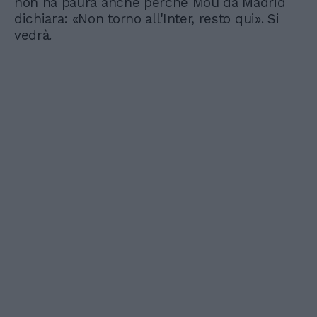
non ha paura anche perché Mou da Madrid
dichiara: «Non torno all'Inter, resto qui». Si
vedrà.