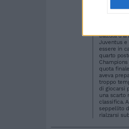
risultato m
perdite di t
mostrato da
esagerato fo
Cellino e L
battuta d'ar
Juventus e
essere in ca
quarto posto
Champions 
quota finale
aveva prepa
troppo temp
di giocarsi 
una scarto 
classifica. 
seppellito 
rialzarsi sub