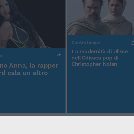
Controtempo
La modernità di Ulisse
po
nell'Odissea pop di
Christopher Nolan
o Anna, la rapper
rd cala un altro