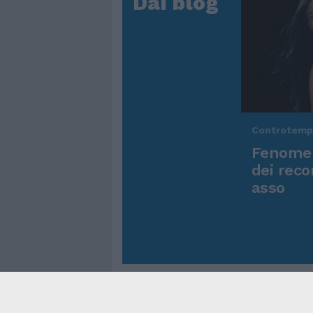
Dai blog
Controtem
Fenomen
dei reco
asso