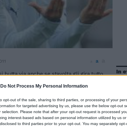
a
a
011
a
In 
si butta via anche se stavolta gli gira tutto
torna da Cagliari con una sconfitta
-
Do Not Process My Personal Information
e molto dolorosa. Più giusto un pari ma i
ti potevano e dovevano fare di più per
sa il sesto risultato utile consecutivo. E
to opt-out of the sale, sharing to third parties, or processing of your per
 tre vittorie e due pareggi, arriva il ko in
formation for targeted advertising by us, please use the below opt-out s
r selection. Please note that after your opt-out request is processed y
e complica il cammino verso il quarto
eing interest-based ads based on personal information utilized by us or
de una clamorosa autorete di Dias che
disclosed to third parties prior to your opt-out. You may separately opt-
lla sua porta un tiro fiacco di Acquafresca