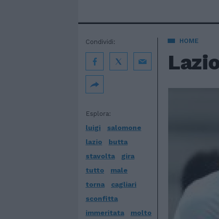
HOME
Condividi:
Lazio
Esplora:
luigi
salomone
lazio
butta
stavolta
gira
tutto
male
torna
cagliari
sconfitta
immeritata
molto