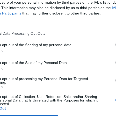
losure of your personal information by third parties on the IAB’s list of
finito fuori. Il tentativo del brasiliano è
. This information may also be disclosed by us to third parties on the
IA
erché sarebbe stato sufficiente usare il
Participants
that may further disclose it to other third parties.
 per liberare la propria area di rigore, poi
Le
 sfortuna cosmica che sembra
da
e la Lazio ogni volta che deve spiccare
Rudy Giuliani a Come States?
Le
l Data Processing Opt Outs
offa scivolata del brasiliano certifica la
Trump, Meloni e la strategia
erché, dopo un ottimo primo tempo, la
americana
o opt-out of the Sharing of my personal data.
ja costruisce poco nelle ripresa. Già,
In
umentare il ritmo, pressare e chiudere il
la sua area di rigore e invece è uscita fuori
o opt-out of the Sale of my Personal Data.
 giocata sotto ritmo con pochi acuti. Kozak
In
l tap-in di testa e poco dopo Floccari ha
pari su punizione di Hernanes, Floccari
to opt-out of processing my Personal Data for Targeted
ppo tardi ha scheggiato il palo esterno
ing.
In
nizione di Hernanes. Il Cagliari è stato
ella propria metà campo, ha giocato col
o opt-out of Collection, Use, Retention, Sale, and/or Sharing
e alla fine ha portato a casa tre punti
ersonal Data that Is Unrelated with the Purposes for which it
lected.
rto, ha avuto la fortuna di trovare un
Out
esto, Russo di Nola che non ha inciso sul