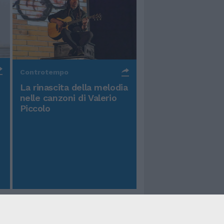
Controtempo
La rinascita della melodia
nelle canzoni di Valerio
Piccolo