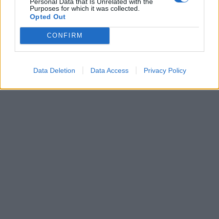
Personal Data that Is Unrelated with the
Purposes for which it was collected.
Opted Out
Leonardo Maria Del Vecchio dall'ex compagna
in ospedale. Le dichiarazioni ai giornalisti
CONFIRM
Data Deletion
Data Access
Privacy Policy