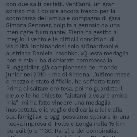
con due salti perfetti. Vent'anni, un gran
sorriso ma il dolore ancora fresco per la
scomparsa dell'amica e compagna di gara
Simona Senoner, colpita a gennaio da una
meningite fulminante, Elena ha gestito al
meglio il vento e le difficili condizioni di
visibilità, inchinandosi solo all'inarrivabile
austriaca Daniela Iraschko. «Questa medaglia
non è mia - ha dichiarato commossa la
Runggaldier, già campionessa del mondo
junior nel 2010 - ma di Simona. L'ultimo mese
e mezzo è stato difficile, ho sofferto tanto.
Prima di saltare ero tesa, poi ho guardato il
cielo e le ho chiesto: "aiutami a volare amica
mia": mi ha fatto vincere una medaglia
inaspettata, e io voglio dedicarla a lei e alla
sua famiglia». E oggi possiamo sperare in una
nuova impresa di Follis e Longa nella 15 km
pursuit (ore 11.30, Rai 2) e dei combinatisti