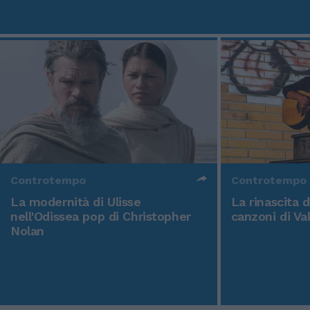
Controtempo
Controtempo
La modernità di Ulisse
La rinascita 
nell'Odissea pop di Christopher
canzoni di Va
Nolan