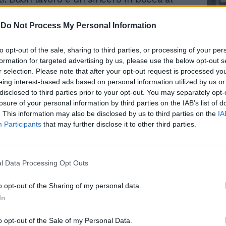
sso auspicio che è obbligatorio rivolgere
tolare della panchina, oggi al primo esame
-
Do Not Process My Personal Information
 una materia sicuramente assimilata, però
te oggetto di studio da parte
to opt-out of the sale, sharing to third parties, or processing of your per
sato. Parole non banali, quelle del tecnico
formation for targeted advertising by us, please use the below opt-out s
Le
emergenza, dalle quali è emerso, con il
r selection. Please note that after your opt-out request is processed y
da
 qualche rivolgimento nello staff delegato
Rudy Giuliani a Come States?
eing interest-based ads based on personal information utilized by us or
Le
Trump, Meloni e la strategia
azione atletica, un nostalgico pensiero
disclosed to third parties prior to your opt-out. You may separately opt-
americana
ma più bella di questi ultimi anni. Luciano
losure of your personal information by third parties on the IAB’s list of
. This information may also be disclosed by us to third parties on the
IA
venta un punto di riferimento, in un
Participants
that may further disclose it to other third parties.
 secondo auspici dovrebbe comunque
 continuità da tempo dimenticata. Difficile
uali saranno gli interpreti destinati a
o nel tardo pomeriggio del Dall'Ara, però
l Data Processing Opt Outs
ato i cuori del popolo romanista le parole
a cancellazione dei fuori ruolo, dei
o opt-out of the Sharing of my personal data.
stretti a improvvisare e a rimediare in
In
agi di posizione. Altra novità, intuibile per
 la gerarchia dei portieri, Doni in prima fila
o opt-out of the Sale of my Personal Data.