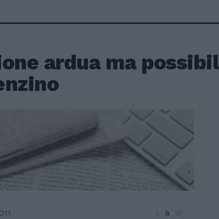
ione ardua ma possibil
enzino
a
a
011
a