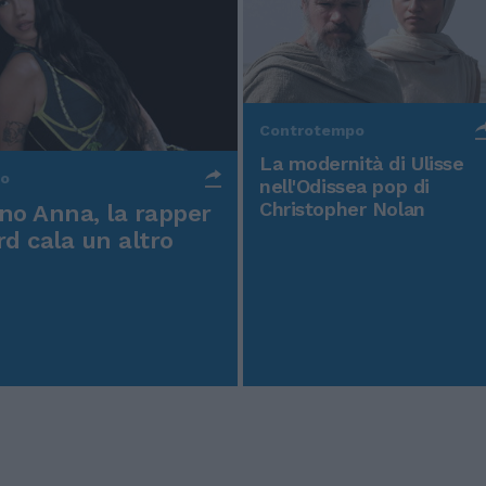
Controtempo
La modernità di Ulisse
po
nell'Odissea pop di
Christopher Nolan
o Anna, la rapper
rd cala un altro