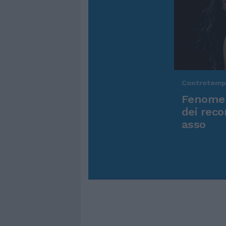
Controtem
Fenomen
dei reco
asso