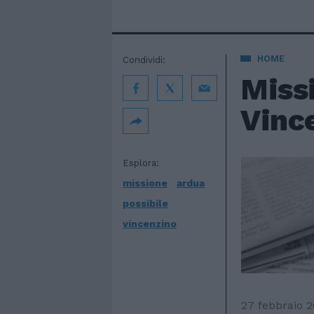
HOME
Condividi:
Miss
Vinc
Esplora:
missione
ardua
possibile
vincenzino
27 febbraio 2