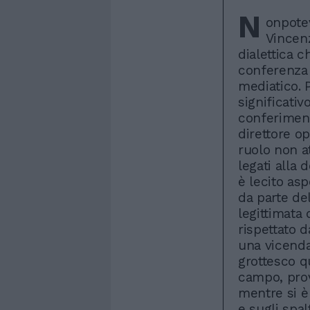
N
onpotev
Vincenz
dialettica 
conferenza 
mediatico. 
significativ
conferiment
direttore op
ruolo non at
legati alla 
è lecito as
da parte de
legittimata 
rispettato d
una vicenda
grottesco q
campo, pro
mentre si è 
e sugli spal