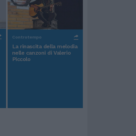
Controtempo
La rinascita della melodia
nelle canzoni di Valerio
Piccolo