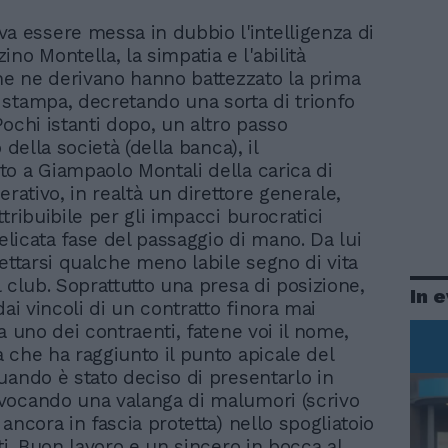
a essere messa in dubbio l'intelligenza di
ino Montella, la simpatia e l'abilità
che ne derivano hanno battezzato la prima
stampa, decretando una sorta di trionfo
Pochi istanti dopo, un altro passo
o della società (della banca), il
o a Giampaolo Montali della carica di
erativo, in realtà un direttore generale,
tribuibile per gli impacci burocratici
delicata fase del passaggio di mano. Da lui
pettarsi qualche meno labile segno di vita
l club. Soprattutto una presa di posizione,
In 
dai vincoli di un contratto finora mai
a uno dei contraenti, fatene voi il nome,
 che ha raggiunto il punto apicale del
uando è stato deciso di presentarlo in
vocando una valanga di malumori (scrivo
ancora in fascia protetta) nello spogliatoio
ti. Buon lavoro e un sincero in bocca al