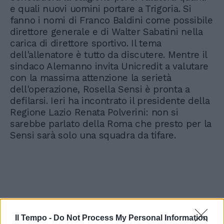
e quali nuovi uomini portare a Trigoria. Si
fanno i nomi di Franco Baldini come possibile
direttore generale e di Walter Sabatini nella
carica di direttore sportivo. Il tema
dell'allenatore è tutto da discutere. Mentre il
sindaco Alemanno invita Unicredit a valutare
con la massima attenzione la serietà
dell'operazione, Rosella Sensi è pronta a
defilarsi. Ieri ha incontrato il presidente della
Regione Lazio Renata Polverini: non si
sarebbe parlato della Roma che presto per la
Sensi sarà solo una squadra da tifare.
Il Tempo -
Do Not Process My Personal Information