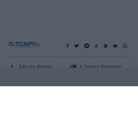
Edicola digitale
Il Tempo Shopping
Cookie Policy
Privacy Policy
Condizioni Generali
Contatti
Pubblicità
Credits
Modello 231
Preferenze Privacy
Assistenza
Sede legale: Piazza Colonna, 366 - 00187 Roma CF e P. Iva e
Iscriz. Registro Imprese Roma: 13486391009 REA Roma n°