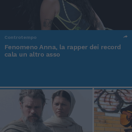
Controtempo
Fenomeno Anna, la rapper dei record
cala un altro asso