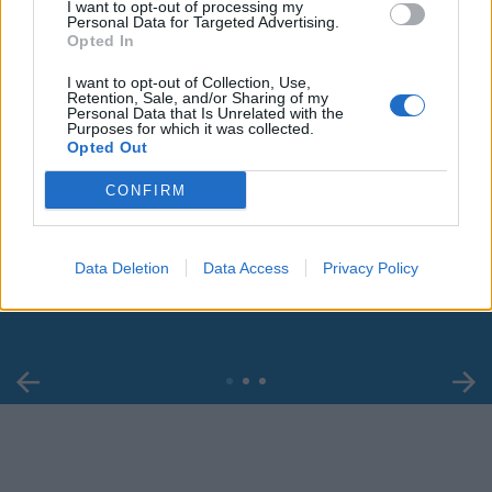
I want to opt-out of processing my
Personal Data for Targeted Advertising.
Opted In
I want to opt-out of Collection, Use,
Retention, Sale, and/or Sharing of my
Personal Data that Is Unrelated with the
Purposes for which it was collected.
Opted Out
CONFIRM
00:00
01:16
Leonardo Maria Del Vecchio dall'ex compagna
Data Deletion
Data Access
Privacy Policy
in ospedale. Le dichiarazioni ai giornalisti