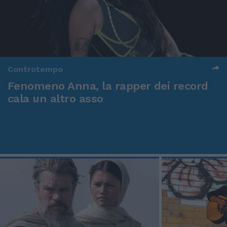
Controtempo
Fenomeno Anna, la rapper dei record
cala un altro asso