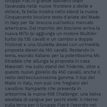
Gruppo Fiat in grande spolvero dopo
l'avanzata nelle nuove frontiere a stelle e
strisce, fa bella mostra nello stand la nuova
Cinquecento bicolore testa d'ariete del Made
in Italy per far breccia sull'ostico mercato
americano. Dal marchio del biscione arriva la
nuova MiTo (si aggiunge un motore MultiAir
turbo da 135 cavalli e un cambio a doppia
frizione) e una Giulietta diesel con un'inedita
proposta diesel da 140 cavalli. Restando in
tema, esordio italiano per la potentissima Mc
Stradale che allunga la proposta in casa
Maserati: ma sullo stand del Tridente, oltre a
questo nuovo gioiello da 450 cavalli, anche il
resto dell'esclusivissima gamma. Il top del
Made in Italy, non può che fregiarsi del
cavallino Rampante che presenta in
anteprima la nuova 458 Challenge: una belva
assetata di sangue per pochi eletti. Il ritorno
sulla terra per il Gruppo Fiat è l'esordio nel