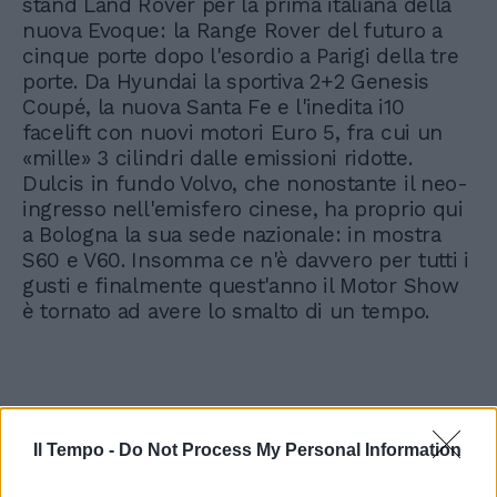
stand Land Rover per la prima italiana della
nuova Evoque: la Range Rover del futuro a
cinque porte dopo l'esordio a Parigi della tre
porte. Da Hyundai la sportiva 2+2 Genesis
Coupé, la nuova Santa Fe e l'inedita i10
facelift con nuovi motori Euro 5, fra cui un
«mille» 3 cilindri dalle emissioni ridotte.
Dulcis in fundo Volvo, che nonostante il neo-
ingresso nell'emisfero cinese, ha proprio qui
a Bologna la sua sede nazionale: in mostra
S60 e V60. Insomma ce n'è davvero per tutti i
gusti e finalmente quest'anno il Motor Show
è tornato ad avere lo smalto di un tempo.
Il Tempo -
Do Not Process My Personal Information