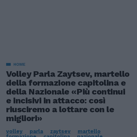
HOME
Volley Parla Zaytsev, martello
della formazione capitolina e
della Nazionale «Più continui
e incisivi in attacco: così
riusciremo a lottare con le
migliori»
volley
parla
zaytsev
martello
formazione
capitolina
nazionale