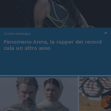
Controtempo
Fenomeno Anna, la rapper dei record
cala un altro asso