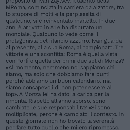
proposito di Ivan Zaytsev. Il talento della
MRoma, cominciata la carriera da alzatore, tra
lo stupore di molti e la perplessità di
qualcuno, si è reinventato martello. In due
anni è arrivato in A1 e ha disputato un
mondiale. Qualcuno lo vede come il
protagonista del rilancio azzurro. Ivan guarda
al presente, alla sua Roma, al campionato. Tre
vittorie e una sconfitta: Roma è quella vista
con Forlì o quella dei primi due set di Monza?
«Al momento, nemmeno noi sappiamo chi
siamo, ma solo che dobbiamo fare punti
perché abbiamo un buon calendario, ma
siamo consapevoli di non poter essere al
top». A Monza lei ha dato la carica per la
rimonta. Rispetto all'anno scorso, sono
cambiate le sue responsabilità? «Si sono
moltiplicate, perché è cambiato il contesto. In
queste giornate non ho trovato la serenità
per fare tutto quello che mi ero ripromesso.