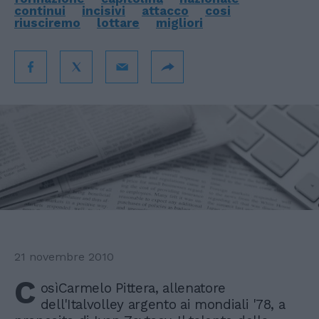
continui
incisivi
attacco
cosi
riusciremo
lottare
migliori
21 novembre 2010
C
osìCarmelo Pittera, allenatore
dell'Italvolley argento ai mondiali '78, a