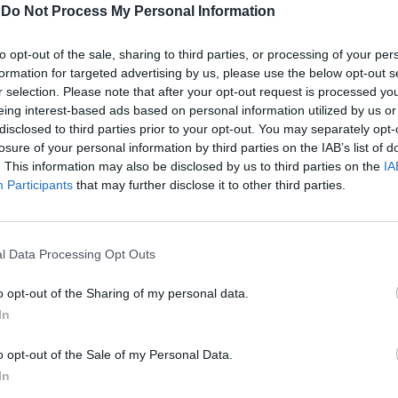
manualità di Del Core ed il muro di
-
Do Not Process My Personal Information
 fare la differenza. Bene anche Barcellini,
a Bosetti in posto quattro. Anche perché
to opt-out of the sale, sharing to third parties, or processing of your per
 sono una Flier superba (35 punti finali
formation for targeted advertising by us, please use the below opt-out s
r selection. Please note that after your opt-out request is processed y
una Grothues in giornata di grazia
eing interest-based ads based on personal information utilized by us or
tto uno a zero, l'Italia è brava a non
disclosed to third parties prior to your opt-out. You may separately opt-
eguendo le indicazioni di Barbolini, il
losure of your personal information by third parties on the IAB’s list of
sce di intensità e la difesa legge meglio le
. This information may also be disclosed by us to third parties on the
IA
avversarie, supportata dal lavoro del muro.
Participants
that may further disclose it to other third parties.
 la parità, la Nazionale deve fronteggiare
a devastante dell'Olanda. Ma le ragazze di
Le
anno ancora la pazienza di giocare palla su
da
l Data Processing Opt Outs
do a prendersi il vantaggio sul filo di lana.
Rudy Giuliani a Come States?
Le
Trump, Meloni e la strategia
razione ricalca quella precedente, ma un
o opt-out of the Sharing of my personal data.
americana
recisioni ci costano l'allungamento della
In
 tie break Steelens e socie non mollano, ma
on concedono più nulla, conquistando la
o opt-out of the Sale of my Personal Data.
fine match il ct azzurro mostra una
In
ddisfazione. «Era la partita spartiacque del