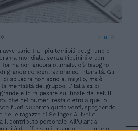
a
a
10
a
 avversario tra i più temibili del girone e
orama mondiale, senza Piccinini e con
i forma non ancora ottimale, c'è bisogno
 di grande concentrazione ed intensità. Gli
 di squadra non sono al meglio, ma è
la mentalità del gruppo. L'Italia sa di
rande e lo fa pesare sul finale dei set. Il
o, che nei numeri resta dietro a quello
sce fuori superata quota venti, spegnendo
 delle ragazze di Selinger. A livello
a il contributo personale. All'Olanda
pacità di affossarci quando ha cinque o
In 
 vantaggio e allora sono il talento di Lo