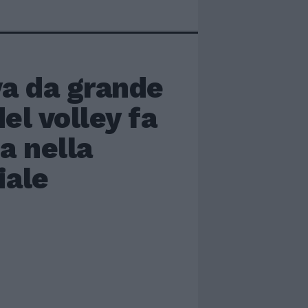
va da grande
el volley fa
a nella
iale