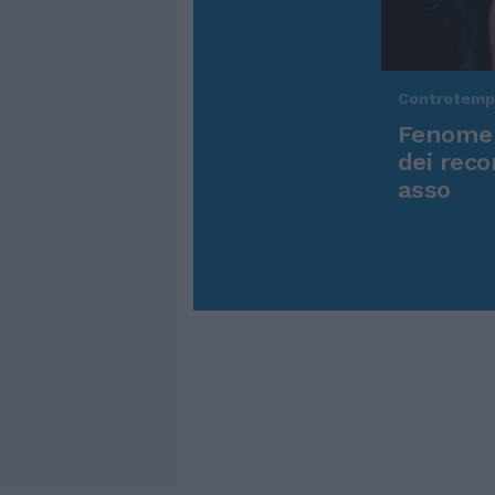
Controtem
Fenomen
dei reco
asso