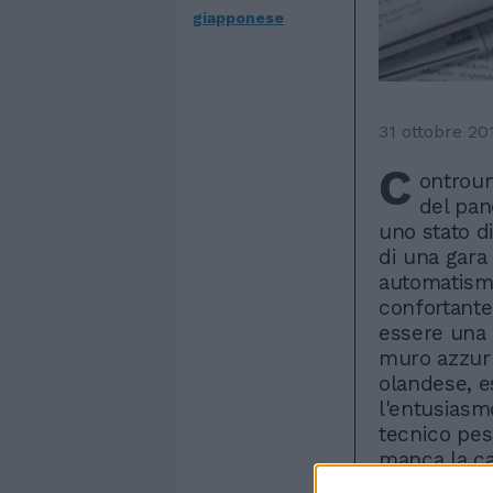
giapponese
31 ottobre 20
C
ontroun
del pan
uno stato d
di una gara
automatismi
confortante 
essere una g
muro azzurr
olandese, e
l'entusiasmo
tecnico pes
manca la ca
sei punti di