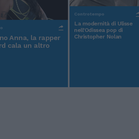
Controtempo
La modernità di Ulisse
po
nell'Odissea pop di
Christopher Nolan
o Anna, la rapper
rd cala un altro