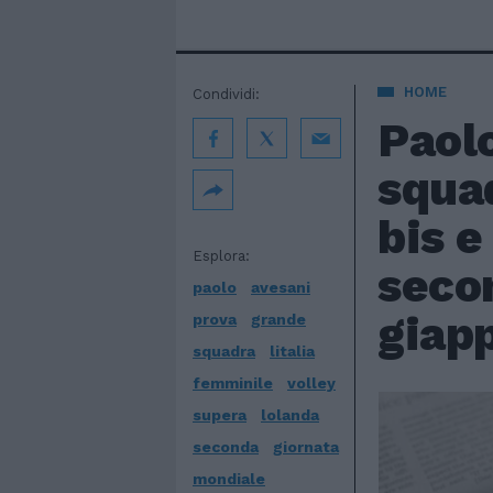
HOME
Condividi:
Paol
squad
bis e
Esplora:
seco
paolo
avesani
giap
prova
grande
squadra
litalia
femminile
volley
supera
lolanda
seconda
giornata
mondiale