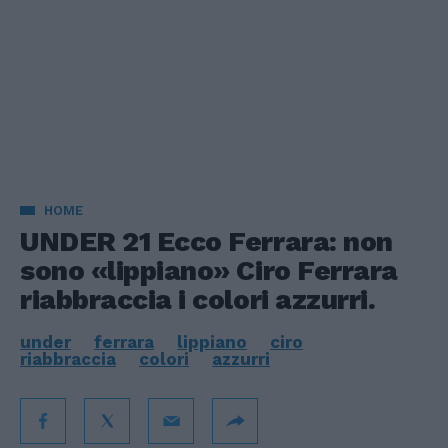
HOME
UNDER 21 Ecco Ferrara: non
sono «lippiano» Ciro Ferrara
riabbraccia i colori azzurri.
under
ferrara
lippiano
ciro
riabbraccia
colori
azzurri