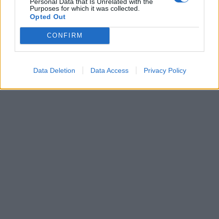
Personal Data that Is Unrelated with the
Purposes for which it was collected.
Opted Out
Leonardo Maria Del Vecchio dall'ex compagna
in ospedale. Le dichiarazioni ai giornalisti
CONFIRM
Data Deletion
Data Access
Privacy Policy