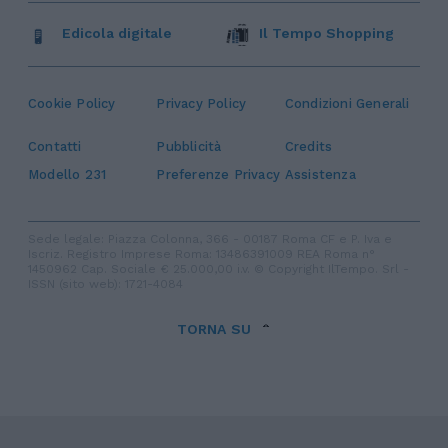
Edicola digitale
Il Tempo Shopping
Cookie Policy
Privacy Policy
Condizioni Generali
Contatti
Pubblicità
Credits
Modello 231
Preferenze Privacy
Assistenza
Sede legale: Piazza Colonna, 366 - 00187 Roma CF e P. Iva e
Iscriz. Registro Imprese Roma: 13486391009 REA Roma n°
1450962 Cap. Sociale € 25.000,00 i.v. © Copyright IlTempo. Srl -
ISSN (sito web): 1721-4084
TORNA SU