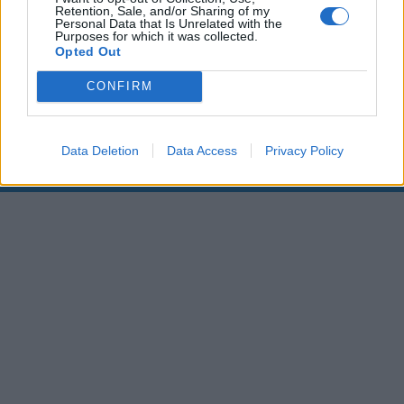
Retention, Sale, and/or Sharing of my
Personal Data that Is Unrelated with the
00:00
01:16
Purposes for which it was collected.
Opted Out
Leonardo Maria Del Vecchio dall'ex compagna
CONFIRM
in ospedale. Le dichiarazioni ai giornalisti
Data Deletion
Data Access
Privacy Policy