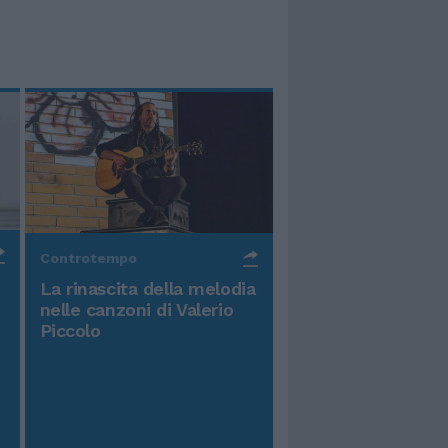
Controtempo
La rinascita della melodia
nelle canzoni di Valerio
Piccolo