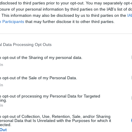
disclosed to third parties prior to your opt-out. You may separately opt-
penko 8^ CORSA: BEATRICE FAN, San
losure of your personal information by third parties on the IAB’s list of
, Rugiada, Celtic Master,Gemma Dorata,
. This information may also be disclosed by us to third parties on the
IA
Participants
that may further disclose it to other third parties.
Le
da
l Data Processing Opt Outs
Rudy Giuliani a Come States?
Le
Trump, Meloni e la strategia
o opt-out of the Sharing of my personal data.
americana
In
o opt-out of the Sale of my Personal Data.
In
to opt-out of processing my Personal Data for Targeted
ing.
In
o opt-out of Collection, Use, Retention, Sale, and/or Sharing
ersonal Data that Is Unrelated with the Purposes for which it
lected.
Out