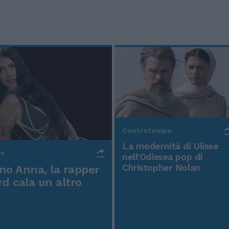
Controtempo
La modernità di Ulisse
po
nell'Odissea pop di
Christopher Nolan
o Anna, la rapper
rd cala un altro