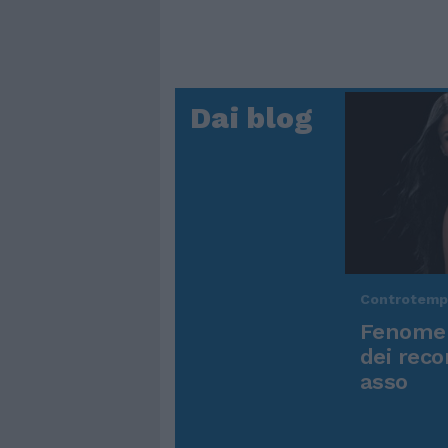
Dai blog
Controtem
Fenomen
dei reco
asso