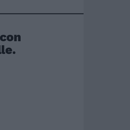
 con
le.