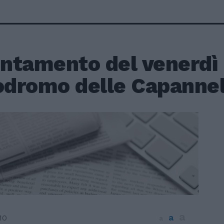
ntamento del venerdì
odromo delle Capannel
a
a
10
a