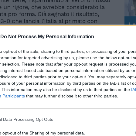
 intendere, risparmiando ai serbi un rosso
 un rigore, che avrebbe considerato la
ata pro forma. Già segnato il risultato,
e 3-0 che lancia l'Italia al primato con
Le
a senza gioia, senza esaltazioni. Dispiace
da
ri amici, come Stankovic, come Krasic, ma
Rudy Giuliani a Come States?
Le
-
Do Not Process My Personal Information
Trump, Meloni e la strategia
le che adesso la Serbia dovrà affrontare
americana
eguenze disciplinari, l'addio alla fase
to opt-out of the sale, sharing to third parties, or processing of your per
 Campionato d'Europa sembra ormai
formation for targeted advertising by us, please use the below opt-out s
er qualche tempo, mi è parso di rivivere
r selection. Please note that after your opt-out request is processed y
lo stadio Heysel, un clima di guerriglia
eing interest-based ads based on personal information utilized by us or
ava tragedia. Non ci sono state vittime, a
disclosed to third parties prior to your opt-out. You may separately opt-
azie anche al senso di responsabilità del
losure of your personal information by third parties on the IAB’s list of
. This information may also be disclosed by us to third parties on the
IA
o atto alle nostre forze dell'ordine:
Participants
that may further disclose it to other third parties.
 forza nel settore presidiato dai facinorosi
uto avere conseguenze irreparabili. Brutti
dal pomeriggio dei giovani, fuori
 e fuori dalle Olimpiadi, travolti dalla
l Data Processing Opt Outs
, non sono messaggi positivi per chi
turo azzurro, le possibili alternative
o opt-out of the Sharing of my personal data.