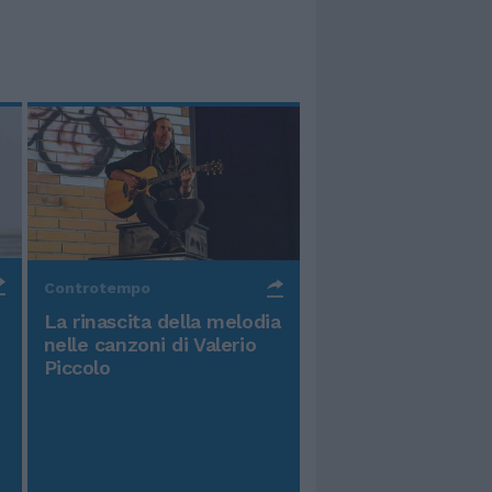
Controtempo
La rinascita della melodia
nelle canzoni di Valerio
Piccolo