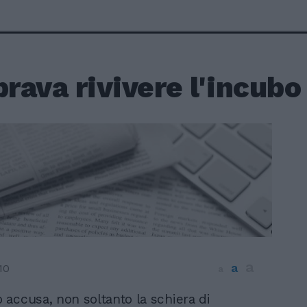
ava rivivere l'incubo
a
a
10
a
o accusa, non soltanto la schiera di