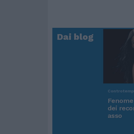
Dai blog
Controtem
Fenomen
dei reco
asso