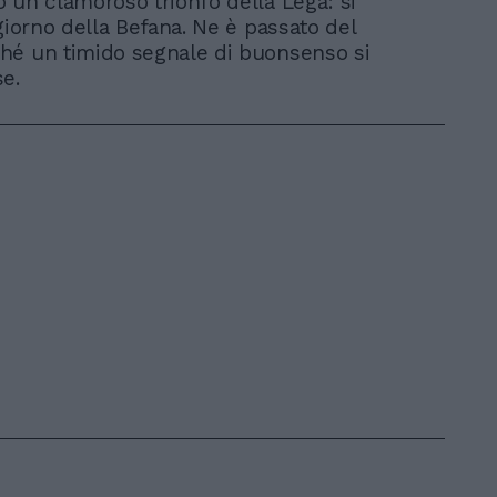
 un clamoroso trionfo della Lega: si
 giorno della Befana. Ne è passato del
hé un timido segnale di buonsenso si
e.