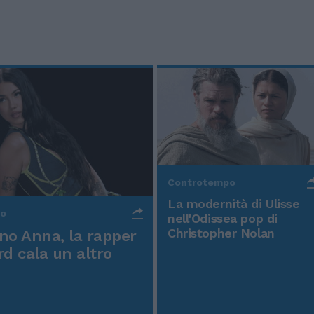
Controtempo
La modernità di Ulisse
po
nell'Odissea pop di
Christopher Nolan
o Anna, la rapper
rd cala un altro