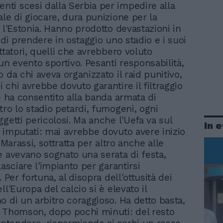
enti scesi dalla Serbia per impedire alla
ale di giocare, dura punizione per la
 l'Estonia. Hanno prodotto devastazioni in
 di prendere in ostaggio uno stadio e i suoi
ttatori, quelli che avrebbero voluto
un evento sportivo. Pesanti responsabilità,
 da chi aveva organizzato il raid punitivo,
 chi avrebbe dovuto garantire il filtraggio
 e ha consentito alla banda armata di
tro lo stadio petardi, fumogeni, ogni
getti pericolosi. Ma anche l'Uefa va sul
In 
 imputati: mai avrebbe dovuto avere inizio
i Marassi, sottratta per altro anche alle
e avevano sognato una serata di festa,
lasciare l'impianto per garantirsi
. Per fortuna, al disopra dell'ottusità dei
ll'Europa del calcio si è elevato il
o di un arbitro coraggioso. Ha detto basta,
 Thomson, dopo pochi minuti: del resto