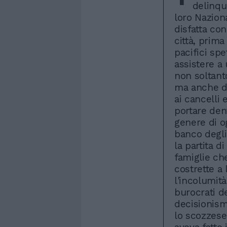
delinqu
loro Nazion
disfatta con
città, prima
pacifici spe
assistere a 
non soltanto
ma anche di
ai cancelli
portare den
genere di og
banco degli
la partita d
famiglie ch
costrette a 
l'incolumità
burocrati de
decisionism
lo scozzese