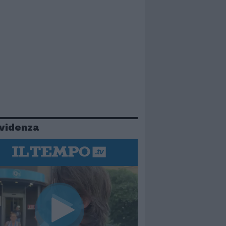
evidenza