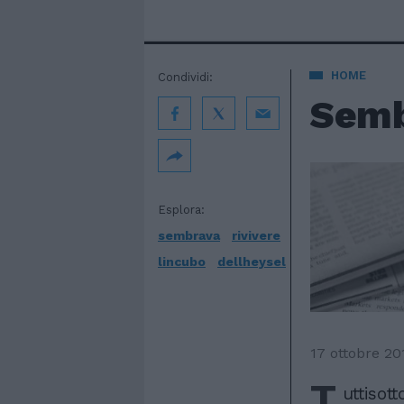
HOME
Condividi:
Sembr
Esplora:
sembrava
rivivere
lincubo
dellheysel
17 ottobre 20
T
uttisott