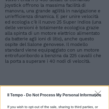
joystick offrono la massima facilità di
manovra, una grande agilità in navigazione e
un'efficienza dinamica. E per unire velocità
ed ecologia c'è il nuovo 25 Super Indios (una
delle versioni è totalmente ecologica grazie
alla spinta di un motore elettrico alimentato
da batterie agli ioni di litio), anche questo
ospite del Salone genovese. Il modello
standard viene equipaggiato con un motore
entrofuoribordo a benzina da 225 cavalli che
la porta a superare i 40 nodi di velocità.
Il Tempo -
Do Not Process My Personal Information
If you wish to opt-out of the sale, sharing to third parties, or