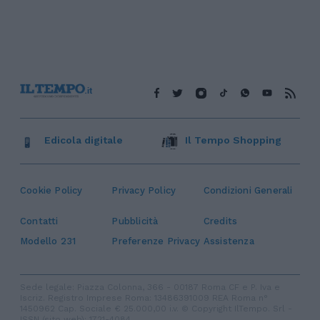
Edicola digitale
Il Tempo Shopping
Cookie Policy
Privacy Policy
Condizioni Generali
Contatti
Pubblicità
Credits
Modello 231
Preferenze Privacy
Assistenza
Sede legale: Piazza Colonna, 366 - 00187 Roma CF e P. Iva e
Iscriz. Registro Imprese Roma: 13486391009 REA Roma n°
1450962 Cap. Sociale € 25.000,00 i.v. © Copyright IlTempo. Srl -
ISSN (sito web): 1721-4084