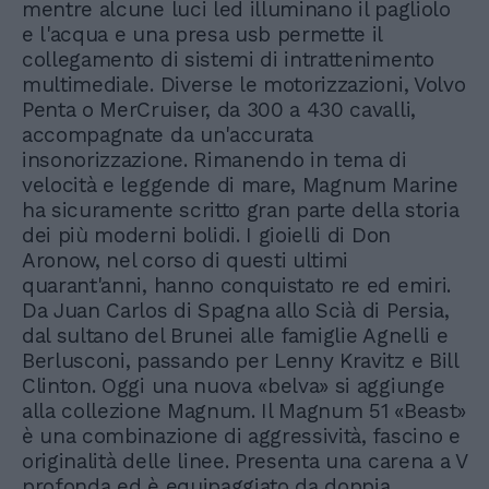
mentre alcune luci led illuminano il pagliolo
e l'acqua e una presa usb permette il
collegamento di sistemi di intrattenimento
multimediale. Diverse le motorizzazioni, Volvo
Penta o MerCruiser, da 300 a 430 cavalli,
accompagnate da un'accurata
insonorizzazione. Rimanendo in tema di
velocità e leggende di mare, Magnum Marine
ha sicuramente scritto gran parte della storia
dei più moderni bolidi. I gioielli di Don
Aronow, nel corso di questi ultimi
quarant'anni, hanno conquistato re ed emiri.
Da Juan Carlos di Spagna allo Scià di Persia,
dal sultano del Brunei alle famiglie Agnelli e
Berlusconi, passando per Lenny Kravitz e Bill
Clinton. Oggi una nuova «belva» si aggiunge
alla collezione Magnum. Il Magnum 51 «Beast»
è una combinazione di aggressività, fascino e
originalità delle linee. Presenta una carena a V
profonda ed è equipaggiato da doppia