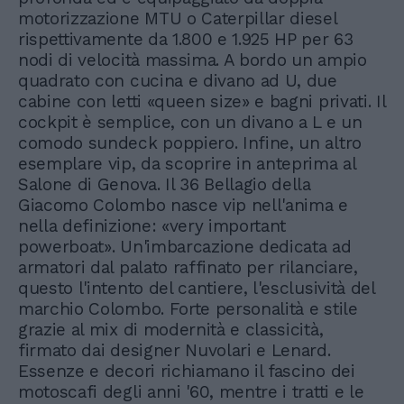
motorizzazione MTU o Caterpillar diesel
rispettivamente da 1.800 e 1.925 HP per 63
nodi di velocità massima. A bordo un ampio
quadrato con cucina e divano ad U, due
cabine con letti «queen size» e bagni privati. Il
cockpit è semplice, con un divano a L e un
comodo sundeck poppiero. Infine, un altro
esemplare vip, da scoprire in anteprima al
Salone di Genova. Il 36 Bellagio della
Giacomo Colombo nasce vip nell'anima e
nella definizione: «very important
powerboat». Un'imbarcazione dedicata ad
armatori dal palato raffinato per rilanciare,
questo l'intento del cantiere, l'esclusività del
marchio Colombo. Forte personalità e stile
grazie al mix di modernità e classicità,
firmato dai designer Nuvolari e Lenard.
Essenze e decori richiamano il fascino dei
motoscafi degli anni '60, mentre i tratti e le