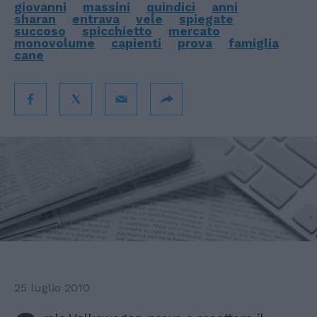
giovanni
massini
quindici
anni
sharan
entrava
vele
spiegate
succoso
spicchietto
mercato
monovolume
capienti
prova
famiglia
cane
25 luglio 2010