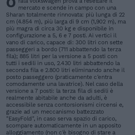
O
rala Volkswagen prova a resettare il
mercato e scende in campo con una
Sharan totalmente rinnovata: più lunga di 22
cm (4.854 m), più larga di 9 cm (1,902 m), ma
più magra di circa 30 kg e disponibile in
configurazione a 5, 6 e 7 posti. Ai vertici il
vano di carico, capace di: 300 litri con sette
passeggeri a bordo (711 abbattendo la terza
fila); 885 litri per la versione a 5 posti con
tutti i sedili in uso, 2.430 litri abbattendo la
seconda fila e 2.800 litri eliminando anche il
posto passeggero (praticamente c'entra
comodamente una lavatrice). Nel caso della
versione a 7 posti: la terza fila di sedili è
realmente abitabile anche da adulti, è
accessibile senza contorsionismi circensi e,
grazie ad un meccanismo battezzato
"EasyFold", in caso serva spazio di carico,
scompare automaticamente in un apposito
alloggiamento (non c'è bisogno di stare a