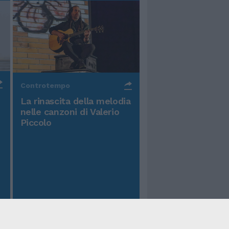
Controtempo
La rinascita della melodia
nelle canzoni di Valerio
Piccolo