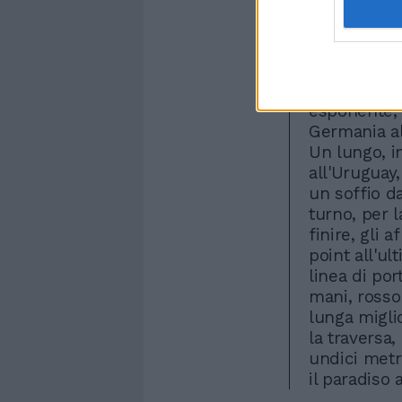
vincere un 
anche spera
scontato il
dovrà sotto
delle qualif
esponente, 
Germania al
Un lungo, i
all'Uruguay
un soffio da
turno, per l
finire, gli 
point all'u
linea di por
mani, rosso
lunga migli
la traversa,
undici metr
il paradiso 