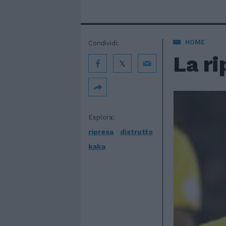
HOME
Condividi:
La ri
Esplora:
ripresa
distrutto
kaka