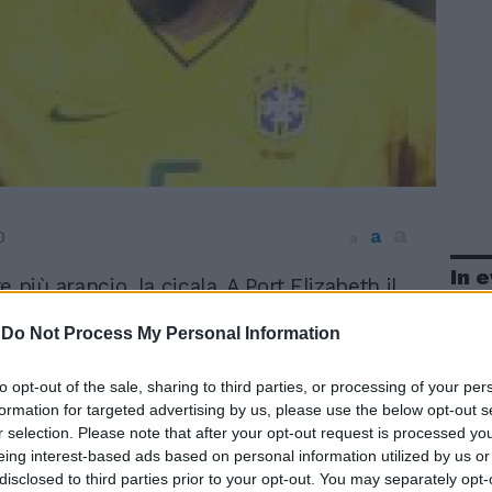
a
a
0
a
In 
e più arancio, la cicala. A Port Elizabeth il
nire ha un inatteso sottofondo di samba, la
-
Do Not Process My Personal Information
landese limita i danni, il suo inverno
ioso. Con quella ripresa l'Olanda distrugge
 lancia Sneijder, Robben e i fratelli alla
to opt-out of the sale, sharing to third parties, or processing of your per
 Dunga esce a testa bassa, tradito proprio
formation for targeted advertising by us, please use the below opt-out s
r selection. Please note that after your opt-out request is processed y
e la cui scelta gli aveva propiziato la
eing interest-based ads based on personal information utilized by us or
ne del tifo e della stampa: Felipe Melo,
disclosed to third parties prior to your opt-out. You may separately opt-
intuizione per mandare in gol Robinho, poi