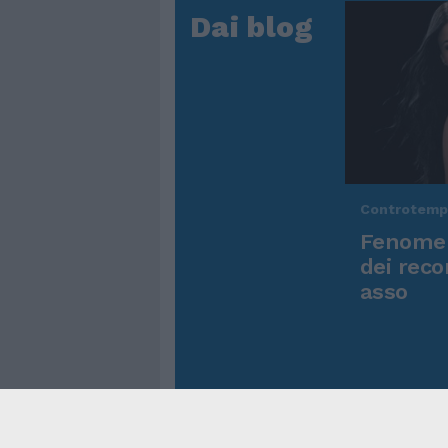
Dai blog
Controtem
Fenomen
dei reco
asso