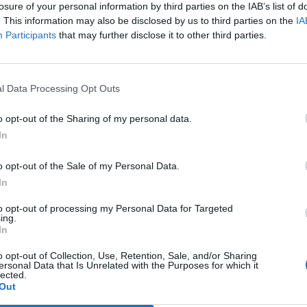
losure of your personal information by third parties on the IAB’s list of
i nefandezze, dall'autogol che ripropone
. This information may also be disclosed by us to third parties on the
IA
 e impone alla gara una secca sterzata,
Participants
that may further disclose it to other third parties.
 fallaccio su Robben che significa rosso in
Le
 Lascia dunque la scena la favorita
da
del Mondiale, tradita anche da
Rudy Giuliani a Come States?
Le
l Data Processing Opt Outs
 simili a figuranti di scena, su tutti Kakà
Trump, Meloni e la strategia
ovina né una conclusione, né un
americana
o opt-out of the Sharing of my personal data.
cisivo. Nel bilancio complessivo, il solo
In
 un voto altissimo. L'Olanda ha sofferto
 nel primo tempo, fuori dalla partita Van
o opt-out of the Sale of my Personal Data.
 non vi sarebbe mai rientrato, ma anche
In
 mezz'ora, prima di salire di tono e
utentico mattatore. Ancora decisivo il
to opt-out of processing my Personal Data for Targeted
bben, Bastos costretto alla sostituzione
ing.
In
evitato un rosso sacrosanto, spunti
i sulla fascia destra. E adesso la vecchia
o opt-out of Collection, Use, Retention, Sale, and/or Sharing
ora in sottordine dopo avere perduto pezzi
ersonal Data that Is Unrelated with the Purposes for which it
lected.
ò sognare perfino una finale in famiglia: e
Out
a volta una squadra europea potrebbe