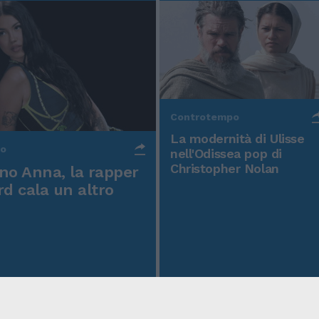
Controtempo
La modernità di Ulisse
po
nell'Odissea pop di
Christopher Nolan
o Anna, la rapper
rd cala un altro