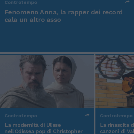
Controtempo
Fenomeno Anna, la rapper dei record
cala un altro asso
Controtempo
Controtempo
La modernità di Ulisse
La rinascita 
nell'Odissea pop di Christopher
canzoni di Va