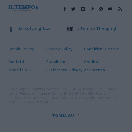
Edicola digitale
Il Tempo Shopping
Cookie Policy
Privacy Policy
Condizioni Generali
Contatti
Pubblicità
Credits
Modello 231
Preferenze Privacy
Assistenza
Sede legale: Piazza Colonna, 366 - 00187 Roma CF e P. Iva e
Iscriz. Registro Imprese Roma: 13486391009 REA Roma n°
1450962 Cap. Sociale € 25.000,00 i.v. © Copyright IlTempo. Srl -
ISSN (sito web): 1721-4084
TORNA SU