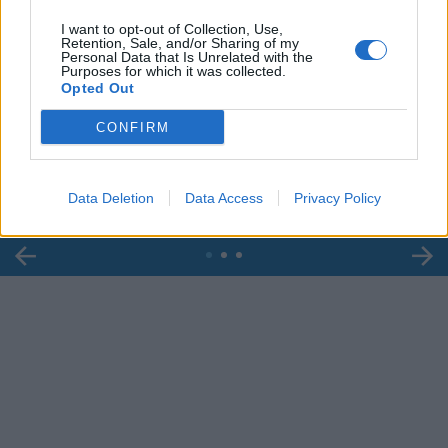
I want to opt-out of Collection, Use,
Retention, Sale, and/or Sharing of my
Personal Data that Is Unrelated with the
Purposes for which it was collected.
Opted Out
00:00
01:16
CONFIRM
Leonardo Maria Del Vecchio dall'ex compagna
in ospedale. Le dichiarazioni ai giornalisti
Data Deletion
Data Access
Privacy Policy