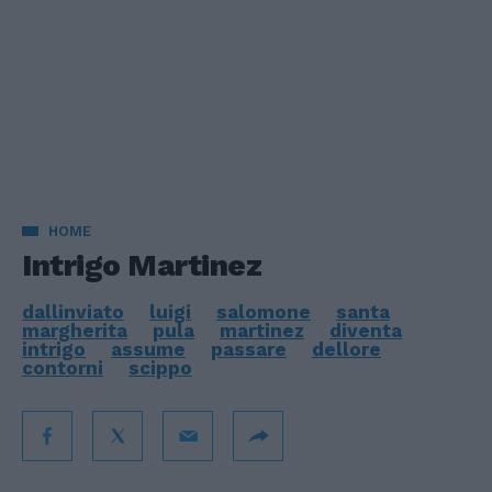
HOME
Intrigo Martinez
dallinviato
luigi
salomone
santa
margherita
pula
martinez
diventa
intrigo
assume
passare
dellore
contorni
scippo