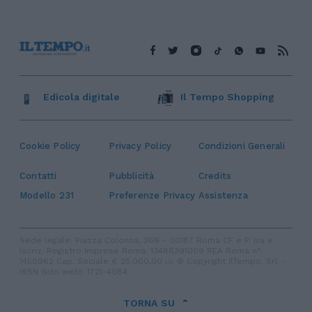
Edicola digitale
Il Tempo Shopping
Cookie Policy
Privacy Policy
Condizioni Generali
Contatti
Pubblicità
Credits
Modello 231
Preferenze Privacy
Assistenza
Sede legale: Piazza Colonna, 366 - 00187 Roma CF e P. Iva e
Iscriz. Registro Imprese Roma: 13486391009 REA Roma n°
1450962 Cap. Sociale € 25.000,00 i.v. © Copyright IlTempo. Srl -
ISSN (sito web): 1721-4084
TORNA SU