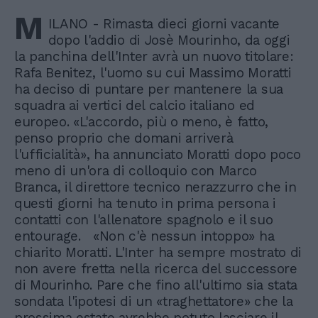
M
ILANO - Rimasta dieci giorni vacante
dopo l'addio di Josè Mourinho, da oggi
la panchina dell'Inter avrà un nuovo titolare:
Rafa Benitez, l'uomo su cui Massimo Moratti
ha deciso di puntare per mantenere la sua
squadra ai vertici del calcio italiano ed
europeo. «L'accordo, più o meno, è fatto,
penso proprio che domani arriverà
l'ufficialità», ha annunciato Moratti dopo poco
meno di un'ora di colloquio con Marco
Branca, il direttore tecnico nerazzurro che in
questi giorni ha tenuto in prima persona i
contatti con l'allenatore spagnolo e il suo
entourage. «Non c'è nessun intoppo» ha
chiarito Moratti. L'Inter ha sempre mostrato di
non avere fretta nella ricerca del successore
di Mourinho. Pare che fino all'ultimo sia stata
sondata l'ipotesi di un «traghettatore» che la
prossima estate avrebbe potuto lasciare il