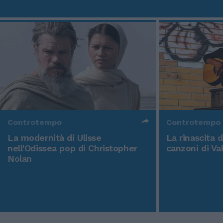
Controtempo
Controtempo
La modernità di Ulisse
La rinascita 
nell'Odissea pop di Christopher
canzoni di Va
Nolan