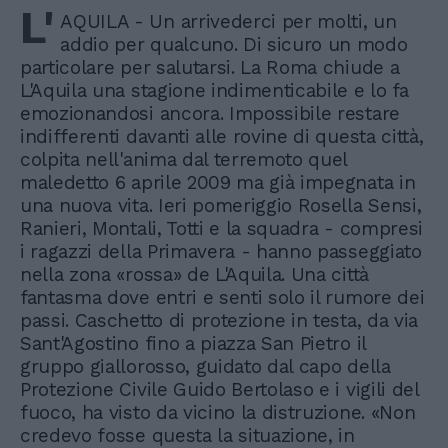
L'
AQUILA - Un arrivederci per molti, un
addio per qualcuno. Di sicuro un modo
particolare per salutarsi. La Roma chiude a
L'Aquila una stagione indimenticabile e lo fa
emozionandosi ancora. Impossibile restare
indifferenti davanti alle rovine di questa città,
colpita nell'anima dal terremoto quel
maledetto 6 aprile 2009 ma già impegnata in
una nuova vita. Ieri pomeriggio Rosella Sensi,
Ranieri, Montali, Totti e la squadra - compresi
i ragazzi della Primavera - hanno passeggiato
nella zona «rossa» de L'Aquila. Una città
fantasma dove entri e senti solo il rumore dei
passi. Caschetto di protezione in testa, da via
Sant'Agostino fino a piazza San Pietro il
gruppo giallorosso, guidato dal capo della
Protezione Civile Guido Bertolaso e i vigili del
fuoco, ha visto da vicino la distruzione. «Non
credevo fosse questa la situazione, in