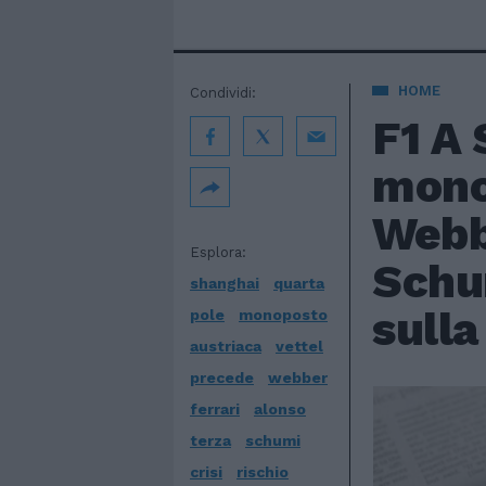
HOME
Condividi:
F1 A 
mono
Webbe
Esplora:
Schum
shanghai
quarta
sulla
pole
monoposto
austriaca
vettel
precede
webber
ferrari
alonso
terza
schumi
crisi
rischio