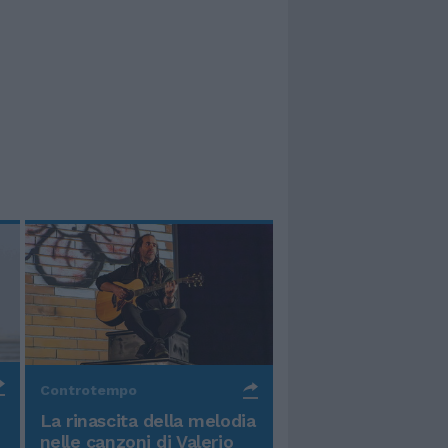
Controtempo
La rinascita della melodia
nelle canzoni di Valerio