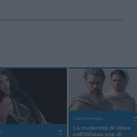
Controtempo
La modernità di Ulisse
po
nell'Odissea pop di