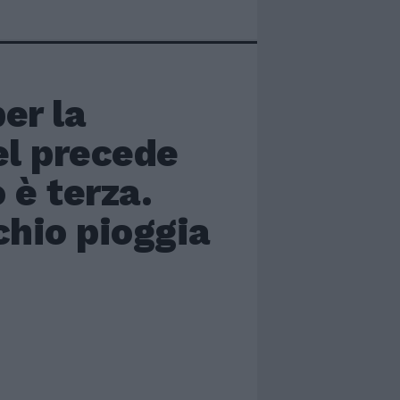
er la
el precede
 è terza.
chio pioggia