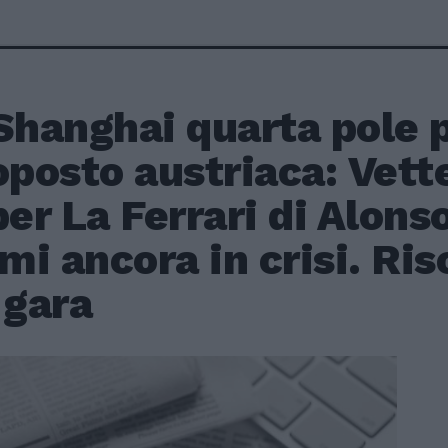
Shanghai quarta pole p
posto austriaca: Vett
r La Ferrari di Alonso
i ancora in crisi. Ris
 gara