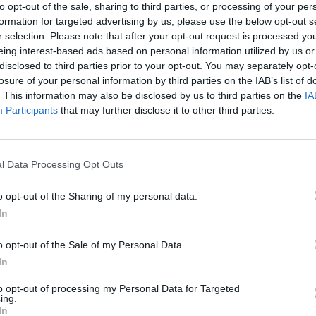
to opt-out of the sale, sharing to third parties, or processing of your per
evalere su Michael Schumacher, con un
formation for targeted advertising by us, please use the below opt-out s
 sette decimi che la dice lunga sulle
r selection. Please note that after your opt-out request is processed y
del sette volte campione del mondo nel
eing interest-based ads based on personal information utilized by us or
a competitività dopo i tre anni di stop.
disclosed to third parties prior to your opt-out. You may separately opt-
 si è piazzato quarto subito alle spalle di
losure of your personal information by third parties on the IAB’s list of
«kaiser» solo nono dietro anche alla
. This information may also be disclosed by us to third parties on the
IA
Kubica. Quinto e sesto posto per le
Participants
that may further disclose it to other third parties.
 Button e Hamilton, che sembravano poter
 lunghi rettilinei cinesi grazie al sistema
o «F-duct» che gli altri team stanno
l Data Processing Opt Outs
 imitare, ma dopo aver primeggiato nel Q1
Le
sono dovute accontentare della terza fila.
da
o opt-out of the Sharing of my personal data.
ori di strategia di Sepang, la Ferrari ha
Rudy Giuliani a Come States?
Le
In
Trump, Meloni e la strategia
 tattica prudente mandando
americana
nte in pista i due piloti già nella prima
o opt-out of the Sale of my Personal Data.
a. Alonso e Massa hanno subito fatto
In
ni tempi potendo così risparmiare un
mme per le fasi più calde delle qualifiche.
to opt-out of processing my Personal Data for Targeted
ing.
o poi sfruttato solo dallo spagnolo:
In