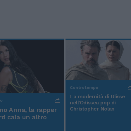
Controtempo
La modernità di Ulisse
po
nell'Odissea pop di
Christopher Nolan
o Anna, la rapper
rd cala un altro