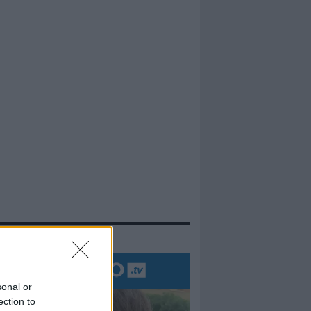
evidenza
sonal or
ection to