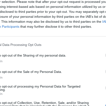
r selection. Please note that after your opt-out request is processed y
eing interest-based ads based on personal information utilized by us or
disclosed to third parties prior to your opt-out. You may separately opt-
losure of your personal information by third parties on the IAB’s list of
. This information may also be disclosed by us to third parties on the
IA
Participants
that may further disclose it to other third parties.
Le
da
l Data Processing Opt Outs
Rudy Giuliani a Come States?
Le
Trump, Meloni e la strategia
o opt-out of the Sharing of my personal data.
americana
In
o opt-out of the Sale of my Personal Data.
In
to opt-out of processing my Personal Data for Targeted
ing.
In
o opt-out of Collection, Use, Retention, Sale, and/or Sharing
ersonal Data that Is Unrelated with the Purposes for which it