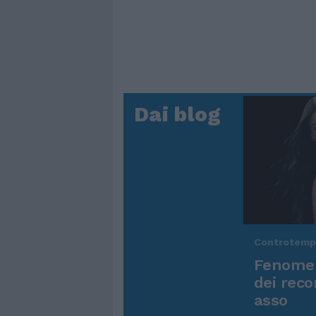
Dai blog
Controtem
Fenomen
dei reco
asso