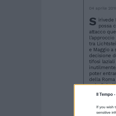
04 aprile 201
S
irivede
possa c
attacco que
l'approccio 
tra Lichtst
e Maggio a s
decisione de
tifosi lazia
inutilmente
poter entrar
della Roma l
quindicimila
due tifoseri
Il Tempo 
che prima d
il Bologna 
If you wish 
pensare fin
sensitive in
lontano. Ne 