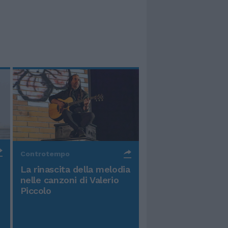
Controtempo
La rinascita della melodia
nelle canzoni di Valerio
Piccolo