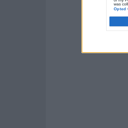
was col
Opted 