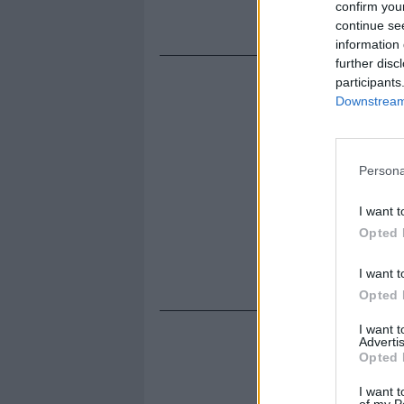
confirm you
gente».
continue se
information 
further disc
participants
Downstream 
Persona
I want t
Opted 
I want t
Opted 
I want 
Advertis
Opted 
I want t
of my P