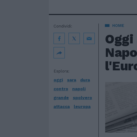
HOME
Condividi:
Oggi 
Napol
l'Eur
Esplora:
oggi
sara
dura
contro
napoli
grande
spolvero
attacca
leuropa