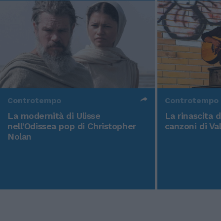
Controtempo
Controtempo
La modernità di Ulisse
La rinascita 
nell'Odissea pop di Christopher
canzoni di Va
Nolan