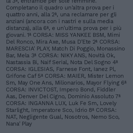
la 3ª, entrambe per sole femmine.
Completano il quadro un'altra prova per i
quattro anni, alla 2ª, una reclamare per gli
anziani (ancora con i nastri e sulla media
distanza), alla 6ª, e un'ultima prova per i più
giovani. 1ª CORSA: MISS YANKEE BSM, Mimi
Del Ronco, Mira Axe, Musa D'Ete 2ª CORSA:
MARESCIA' PLAY, Match Di Poggio, Monassino
Bar, Mela 3ª CORSA: NIKY ANS, Novità Ok,
Nastassia Bi, Naif Serial, Nota Del Sogno 4ª
CORSA: IGLESIAS, Farnese Font, Ianez Pl,
Grifone Caf 5ª CORSA: MAIER, Mister Lemon
Sm, May One Ans, Milionarios, Mayor Flying 6ª
CORSA: INVICTOST, Impero Bond, Fiddler
Aas, Denver Del Cigno, Dominio Assoluto 7ª
CORSA: INGANNA LUX, Luk Fe Sm, Lovely
Starlight, Imperatore Sco, Idrio 8ª CORSA:
NAT, Negligente Gual, Nosotros, Nemo Sco,
Nana' Play