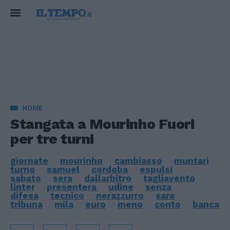
HOME
Stangata a Mourinho Fuori
per tre turni
giornate
mourinho
cambiasso
muntari
turno
samuel
cordoba
espulsi
sabato
sera
dallarbitro
tagliavento
linter
presentera
udine
senza
difesa
tecnico
nerazzurro
sara
tribuna
mila
euro
meno
conto
banca