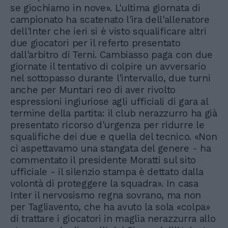
se giochiamo in nove». L'ultima giornata di
campionato ha scatenato l'ira dell'allenatore
dell'Inter che ieri si è visto squalificare altri
due giocatori per il referto presentato
dall'arbitro di Terni. Cambiasso paga con due
giornate il tentativo di colpire un avversario
nel sottopasso durante l'intervallo, due turni
anche per Muntari reo di aver rivolto
espressioni ingiuriose agli ufficiali di gara al
termine della partita: il club nerazzurro ha già
presentato ricorso d'urgenza per ridurre le
squalifiche dei due e quella del tecnico. «Non
ci aspettavamo una stangata del genere - ha
commentato il presidente Moratti sul sito
ufficiale - il silenzio stampa è dettato dalla
volontà di proteggere la squadra». In casa
Inter il nervosismo regna sovrano, ma non
per Tagliavento, che ha avuto la sola «colpa»
di trattare i giocatori in maglia nerazzurra allo