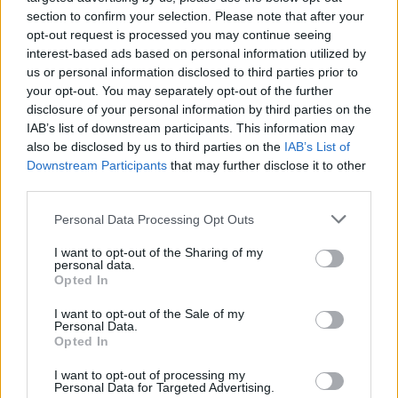
convalidato un gol in fuorigioco. Il dirigente
section to confirm your selection. Please note that after your
ha atteso il giovane arbitro a bordo campo,
opt-out request is processed you may continue seeing
poi lo ha colpito con una gomitata in faccia
interest-based ads based on personal information utilized by
us or personal information disclosed to third parties prior to
provocandogli un trauma cranico e diverse
your opt-out. You may separately opt-out of the further
ferite al labbro.
disclosure of your personal information by third parties on the
IAB’s list of downstream participants. This information may
also be disclosed by us to third parties on the
IAB’s List of
Downstream Participants
that may further disclose it to other
third parties.
Personal Data Processing Opt Outs
I want to opt-out of the Sharing of my
personal data.
Opted In
I want to opt-out of the Sale of my
Personal Data.
Opted In
I want to opt-out of processing my
Personal Data for Targeted Advertising.