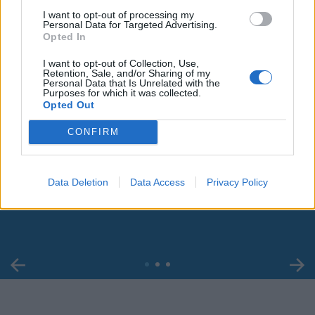
I want to opt-out of processing my
Personal Data for Targeted Advertising.
Opted In
I want to opt-out of Collection, Use,
Retention, Sale, and/or Sharing of my
Personal Data that Is Unrelated with the
Purposes for which it was collected.
Opted Out
CONFIRM
00:00
01:16
Data Deletion
Data Access
Privacy Policy
Leonardo Maria Del Vecchio dall'ex compagna
in ospedale. Le dichiarazioni ai giornalisti