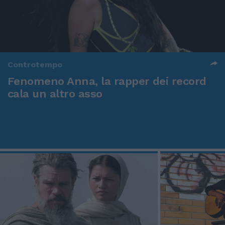
Controtempo
Fenomeno Anna, la rapper dei record
cala un altro asso