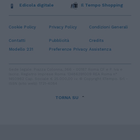
Edicola digitale
Il Tempo Shopping
Cookie Policy
Privacy Policy
Condizioni Generali
Contatti
Pubblicità
Credits
Modello 231
Preferenze Privacy
Assistenza
Sede legale: Piazza Colonna, 366 - 00187 Roma CF e P. Iva e
Iscriz. Registro Imprese Roma: 13486391009 REA Roma n°
1450962 Cap. Sociale € 25.000,00 i.v. © Copyright IlTempo. Srl -
ISSN (sito web): 1721-4084
TORNA SU