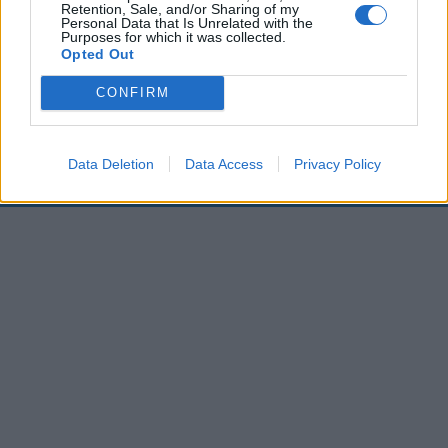
Retention, Sale, and/or Sharing of my
00:00
01:16
Personal Data that Is Unrelated with the
Purposes for which it was collected.
Opted Out
Leonardo Maria Del Vecchio dall'ex compagna
CONFIRM
in ospedale. Le dichiarazioni ai giornalisti
Data Deletion
Data Access
Privacy Policy