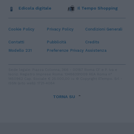
Edicola digitale
Il Tempo Shopping
Cookie Policy
Privacy Policy
Condizioni Generali
Contatti
Pubblicità
Credits
Modello 231
Preferenze Privacy
Assistenza
Sede legale: Piazza Colonna, 366 - 00187 Roma CF e P. Iva e
Iscriz. Registro Imprese Roma: 13486391009 REA Roma n°
1450962 Cap. Sociale € 25.000,00 i.v. © Copyright IlTempo. Srl -
ISSN (sito web): 1721-4084
TORNA SU