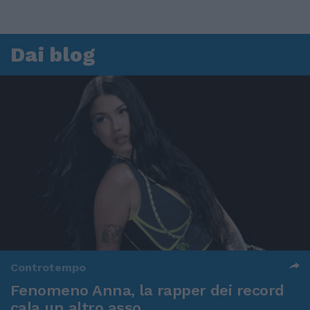
Dai blog
Controtempo
Fenomeno Anna, la rapper dei record
cala un altro asso