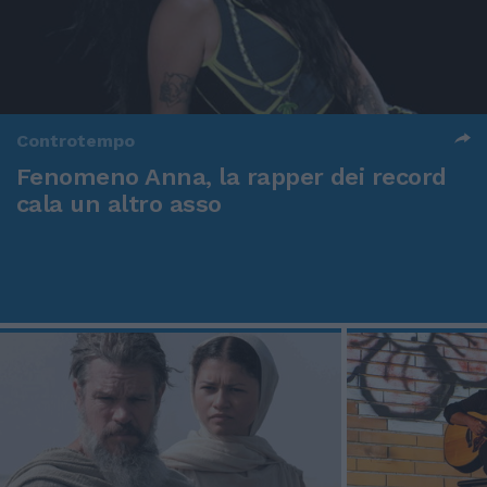
Controtempo
Fenomeno Anna, la rapper dei record
cala un altro asso