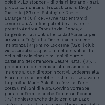
obiettivi. Lo stopper - di origini istriane - sarà
presto comunitario. Proposti anche Diego
Giarretta ('83) del Botafogo e Danilo
Larangeira ('84) del Palmeiras: entrambi
comunitari. Alla fine potrebbe arrivare in
prestito Andrea Esposito dal Genoa, o
l'argentino Talmonti offerto dall'Atalanta per
arrivare a Foggia. La Fiorentina cerca con
insistenza l'argentino Ledesma ('82): il club
viola sarebbe disposto a mettere sul piatto
della bilancia cinque milioni di euro e il
cartellino del difensore Cesare Natali ('81). Il
procuratore del mediano sta tessendo la
insieme ai due direttori sportivi. Ledesma alla
Fiorentina spianerebbe anche la strada verso
l'argentino Mario Bolatti, in forza al Porto:
costa 8 milioni di euro. Corvino vorrebbe
portare a Firenze anche Tommaso Rocchi
('77) richiesto anche dallo Zenit. La Lazio
segue con molta attenzione il brasiliano della