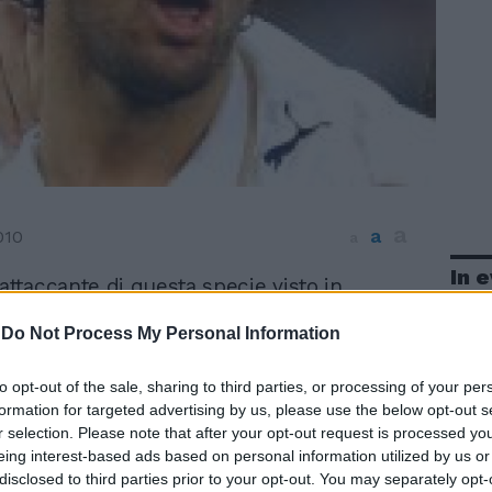
a
a
010
a
In 
attaccante di questa specie visto in
osso è stato Batistuta, altro ex fiorentino
-
Do Not Process My Personal Information
e Toni, che arriva a quasi 33 anni.
uando arrivò, di anni ne aveva 31, ma
stesso un gran campionato e anche grazie
to opt-out of the sale, sharing to third parties, or processing of your per
ol la Roma vinse il terzo scudetto. La
formation for targeted advertising by us, please use the below opt-out s
r selection. Please note that after your opt-out request is processed y
che Toni ne possa fare almeno la metà da
eing interest-based ads based on personal information utilized by us or
o. A qualcuno l'arrivo del modenese ha
disclosed to third parties prior to your opt-out. You may separately opt-
ello di Prati, un altro attaccante di peso a