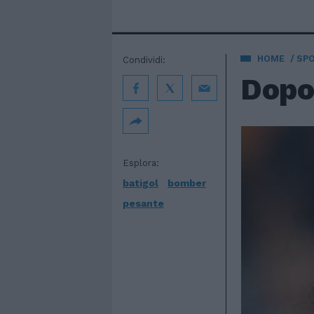
HOME
SP
Condividi:
Dopo
Esplora:
batigol
bomber
pesante