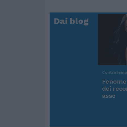
Dai blog
Controtem
Fenomen
dei reco
asso