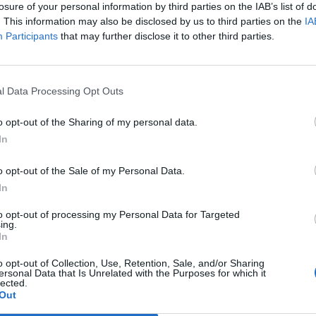
losure of your personal information by third parties on the IAB’s list of
imile che la Roma acquistò nel 1973,
. This information may also be disclosed by us to third parties on the
IA
 27 anni. Prati era in rotta col Milan e per
Participants
that may further disclose it to other third parties.
nche rotto. Una voce maligna che Prati
Le
campo. Nella speranza che ciò avvenga
da
oni ricordiamo qualcuno dei suoi numeri:
Rudy Giuliani a Come States?
Le
l Data Processing Opt Outs
in carriera con 10 squadre diverse; 91 i gol
Trump, Meloni e la strategia
lli col Bayern (più 13 in Europa), di cui 24
americana
o opt-out of the Sharing of my personal data.
8, quando fu capocannoniere della
In
31 le reti nel suo miglior campionato in A,
entina nel 2005-06, quando vinse la
o opt-out of the Sale of my Personal Data.
; 8 le partite di quest'anno col Bayern (in
In
86); 2 le reti in questa stagione, entrambi
 Germania. Bov.Fra.
to opt-out of processing my Personal Data for Targeted
ing.
In
o opt-out of Collection, Use, Retention, Sale, and/or Sharing
ersonal Data that Is Unrelated with the Purposes for which it
lected.
Out