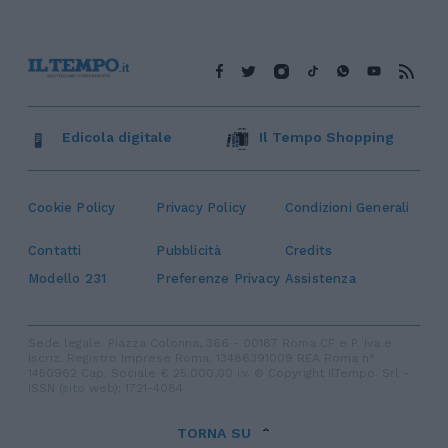
Edicola digitale
Il Tempo Shopping
Cookie Policy
Privacy Policy
Condizioni Generali
Contatti
Pubblicità
Credits
Modello 231
Preferenze Privacy
Assistenza
Sede legale: Piazza Colonna, 366 - 00187 Roma CF e P. Iva e
Iscriz. Registro Imprese Roma: 13486391009 REA Roma n°
1450962 Cap. Sociale € 25.000,00 i.v. © Copyright IlTempo. Srl -
ISSN (sito web): 1721-4084
TORNA SU